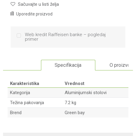
Sačuvajte u listi želja
Uporedite proizvod
Web kredit Raiffeisen banke – pogledaj
primer
Specifikacija
O proizvodu
Karakteristika
Vrednost
Kategorija
Aluminijumski stolovi
Težina pakovanja
7.2 kg
Brend
Green bay
Ime/Nadimak