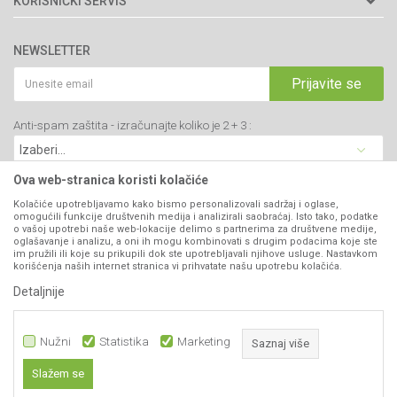
KORISNIČKI SERVIS
34000 Kragujevac, Srbija
Prodavnice
Uslovi korišćenja i prodaje
webshop@agromarket.rs
Brendovi
NEWSLETTER
Politika privatnosti
Katalozi
034/200-784
Kako kupiti
Prijavite se
Saradnja
PIB: 102135221
Isporuka
Blog
Anti-spam zaštita - izračunajte koliko je 2 + 3 :
Click & Collect
Matični broj: 07593252
Najčešća pitanja
Načini plaćanja
Kontakt
Plaćanje karticama
Ova web-stranica koristi kolačiće
B2B Portal
Web kredit Raiffeisen banke
Kolačiće upotrebljavamo kako bismo personalizovali sadržaj i oglase,
VIBER I SMS NEWSLETTER
omogućili funkcije društvenih medija i analizirali saobraćaj. Isto tako, podatke
Pravo na odustajanje
o vašoj upotrebi naše web-lokacije delimo s partnerima za društvene medije,
oglašavanje i analizu, a oni ih mogu kombinovati s drugim podacima koje ste
Prijavite se
Reklamacije
im pružili ili koje su prikupili dok ste upotrebljavali njihove usluge. Nastavkom
korišćenja naših internet stranica vi prihvatate našu upotrebu kolačića.
Povraćaj sredstava
Detaljnije
PRATITE NAS
Zamena artikala
Nužni
Statistika
Marketing
Saznaj više
Slažem se