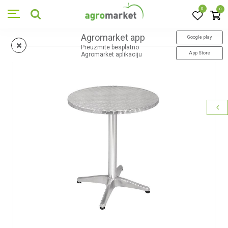
0
0
Agromarket app
Google play
Preuzmite besplatno
App Store
Agromarket aplikaciju