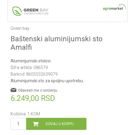
Green bay
Baštenski aluminijumski sto
Amalfi
Aluminijumski stolovi
Šifra artikla:
086579
Barkod:
8605032639079
Aluminijumski sto za spoljnu upotrebu.
Obavesti me o sniženju
6.249,00
RSD
Količina:
1
KOM
DODAJ U KORPU