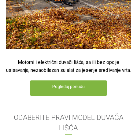
Motorni i električni duvači lišća, sa ili bez opcije
usisavanja, nezaobilazan su alat za jesenje sređivanje vrta.
Pogledaj ponudu
ODABERITE PRAVI MODEL DUVAČA
LIŠĆA