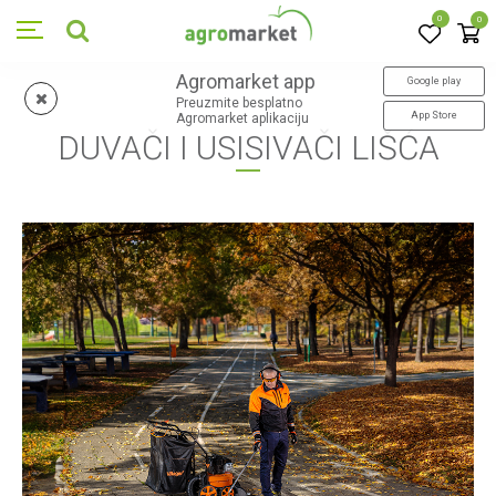
0
0
Agromarket app
Google play
Preuzmite besplatno
App Store
Agromarket aplikaciju
DUVAČI I USISIVAČI LIŠĆA