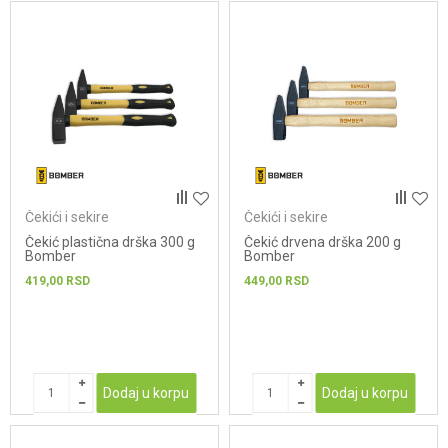
Čekići i sekire
Čekići i sekire
Čekić plastična drška 300 g
Čekić drvena drška 200 g
Bomber
Bomber
419,00
RSD
449,00
RSD
Dodaj u korpu
Dodaj u korpu