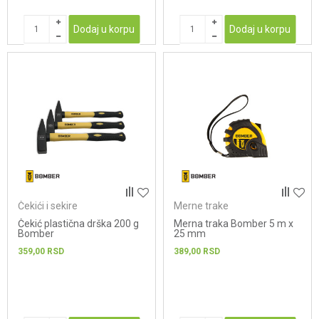
Dodaj u korpu
Dodaj u korpu
Čekići i sekire
Merne trake
Čekić plastična drška 200 g
Merna traka Bomber 5 m x
Bomber
25 mm
359,00
RSD
389,00
RSD