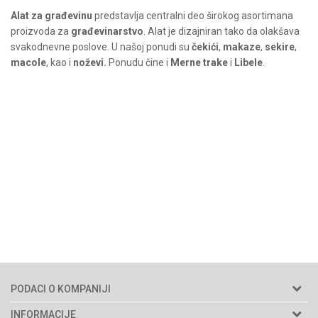
Alat za građevinu
predstavlja centralni deo širokog asortimana
proizvoda za
građevinarstvo
. Alat je dizajniran tako da olakšava
svakodnevne poslove. U našoj ponudi su
čekići
,
makaze
,
sekire
,
macole
, kao i
noževi.
Ponudu čine i
Merne trake
i
Libele
.
PODACI O KOMPANIJI
Agromarket doo
INFORMACIJE