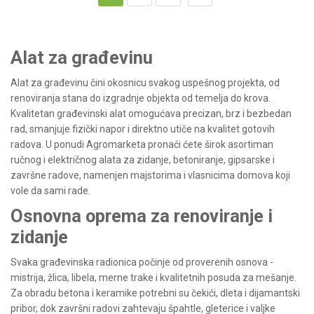
Alat za građevinu
Alat za građevinu čini okosnicu svakog uspešnog projekta, od
renoviranja stana do izgradnje objekta od temelja do krova.
Kvalitetan građevinski alat omogućava precizan, brz i bezbedan
rad, smanjuje fizički napor i direktno utiče na kvalitet gotovih
radova. U ponudi Agromarketa pronaći ćete širok asortiman
ručnog i električnog alata za zidanje, betoniranje, gipsarske i
završne radove, namenjen majstorima i vlasnicima domova koji
vole da sami rade.
Osnovna oprema za renoviranje i
zidanje
Svaka građevinska radionica počinje od proverenih osnova -
mistrija, žlica, libela, merne trake i kvalitetnih posuda za mešanje.
Za obradu betona i keramike potrebni su čekići, dleta i dijamantski
pribor, dok završni radovi zahtevaju špahtle, gleterice i valjke