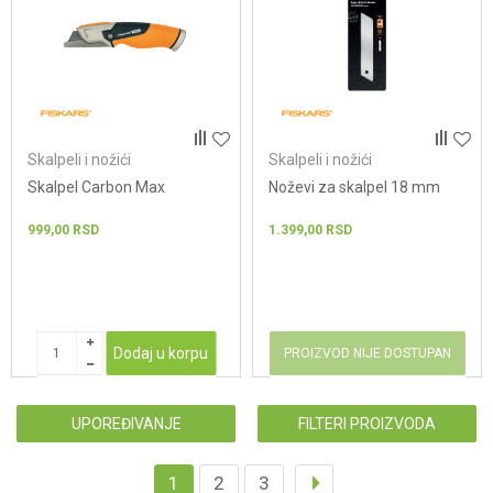
Skalpeli i nožići
Skalpeli i nožići
Skalpel Carbon Max
Noževi za skalpel 18 mm
999,00
RSD
1.399,00
RSD
Dodaj u korpu
PROIZVOD NIJE DOSTUPAN
UPOREĐIVANJE
FILTERI PROIZVODA
1
2
3