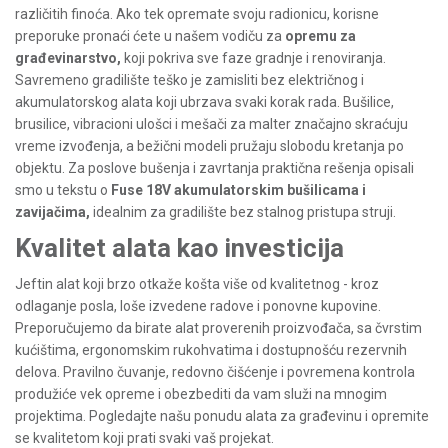
različitih finoća. Ako tek opremate svoju radionicu, korisne
preporuke pronaći ćete u našem vodiču za
opremu za
građevinarstvo
,
koji pokriva sve faze gradnje i renoviranja.
Savremeno gradilište teško je zamisliti bez električnog i
akumulatorskog alata koji ubrzava svaki korak rada. Bušilice,
brusilice, vibracioni ulošci i mešači za malter značajno skraćuju
vreme izvođenja, a bežični modeli pružaju slobodu kretanja po
objektu. Za poslove bušenja i zavrtanja praktična rešenja opisali
smo u tekstu o
Fuse 18V akumulatorskim bušilicama i
zavijačima
,
idealnim za gradilište bez stalnog pristupa struji.
Kvalitet alata kao investicija
Jeftin alat koji brzo otkaže košta više od kvalitetnog - kroz
odlaganje posla, loše izvedene radove i ponovne kupovine.
Preporučujemo da birate alat proverenih proizvođača, sa čvrstim
kućištima, ergonomskim rukohvatima i dostupnošću rezervnih
delova. Pravilno čuvanje, redovno čišćenje i povremena kontrola
produžiće vek opreme i obezbediti da vam služi na mnogim
projektima. Pogledajte našu ponudu alata za građevinu i opremite
se kvalitetom koji prati svaki vaš projekat.