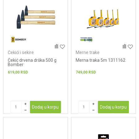
Čekići i sekire
Merne trake
Čekić drvena drška 500 g
Merna traka 5m 1311162
Bomber
619,00
RSD
749,00
RSD
Dodaj u korpu
Dodaj u korpu