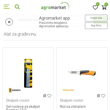
0
0
Agromarket app
Google play
Sortiraj
Filteri
Preuzmite besplatno
App Store
Agromarket aplikaciju
Alat za građevinu
52
proizvoda
Skalpeli i nožići
Skalpeli i nožići
Set noževa za skalpel
Nož sa oštračem