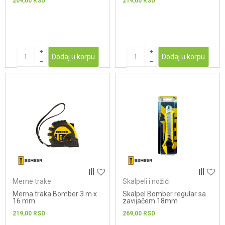
209,00
RSD
219,00
RSD
Dodaj u korpu
Dodaj u korpu
Merne trake
Skalpeli i nožići
Merna traka Bomber 3 m x
Skalpel Bomber regular sa
16 mm
zavijačem 18mm
219,00
RSD
269,00
RSD