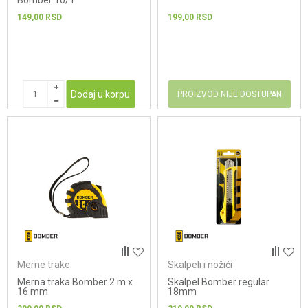
Bomber 10/1
149,00
RSD
199,00
RSD
Dodaj u korpu
PROIZVOD NIJE DOSTUPAN
Merne trake
Skalpeli i nožići
Merna traka Bomber 2 m x
Skalpel Bomber regular
16 mm
18mm