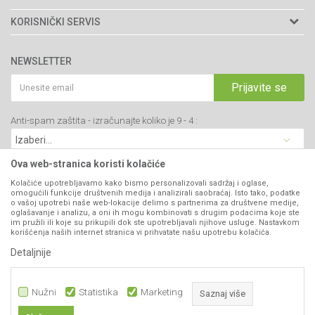
Adresa: Kraljevačkog bataljona 235/2
O nama
KORISNIČKI SERVIS
34000 Kragujevac, Srbija
Prodavnice
Uslovi korišćenja i prodaje
webshop@agromarket.rs
Brendovi
NEWSLETTER
Politika privatnosti
Katalozi
034/200-784
Kako kupiti
Prijavite se
Saradnja
PIB: 102135221
Isporuka
Blog
Anti-spam zaštita - izračunajte koliko je 9 - 4 :
Click & Collect
Matični broj: 07593252
Najčešća pitanja
Načini plaćanja
Kontakt
Plaćanje karticama
Ova web-stranica koristi kolačiće
B2B Portal
Web kredit Raiffeisen banke
Kolačiće upotrebljavamo kako bismo personalizovali sadržaj i oglase,
VIBER I SMS NEWSLETTER
omogućili funkcije društvenih medija i analizirali saobraćaj. Isto tako, podatke
Pravo na odustajanje
o vašoj upotrebi naše web-lokacije delimo s partnerima za društvene medije,
oglašavanje i analizu, a oni ih mogu kombinovati s drugim podacima koje ste
Prijavite se
Reklamacije
im pružili ili koje su prikupili dok ste upotrebljavali njihove usluge. Nastavkom
korišćenja naših internet stranica vi prihvatate našu upotrebu kolačića.
Povraćaj sredstava
Detaljnije
PRATITE NAS
Zamena artikala
Nužni
Statistika
Marketing
Saznaj više