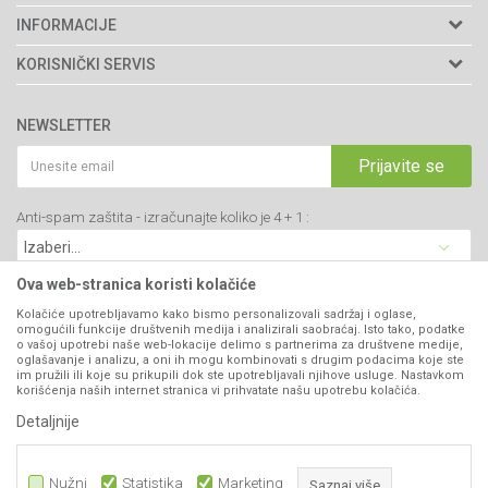
Agromarket doo
INFORMACIJE
Adresa: Kraljevačkog bataljona 235/2
O nama
KORISNIČKI SERVIS
34000 Kragujevac, Srbija
Prodavnice
Uslovi korišćenja i prodaje
webshop@agromarket.rs
Brendovi
NEWSLETTER
Politika privatnosti
Katalozi
034/200-784
Kako kupiti
Prijavite se
Saradnja
PIB: 102135221
Isporuka
Blog
Anti-spam zaštita - izračunajte koliko je 4 + 1 :
Click & Collect
Matični broj: 07593252
Najčešća pitanja
Načini plaćanja
Kontakt
Plaćanje karticama
Ova web-stranica koristi kolačiće
B2B Portal
Web kredit Raiffeisen banke
Kolačiće upotrebljavamo kako bismo personalizovali sadržaj i oglase,
VIBER I SMS NEWSLETTER
omogućili funkcije društvenih medija i analizirali saobraćaj. Isto tako, podatke
Pravo na odustajanje
o vašoj upotrebi naše web-lokacije delimo s partnerima za društvene medije,
oglašavanje i analizu, a oni ih mogu kombinovati s drugim podacima koje ste
Prijavite se
Reklamacije
im pružili ili koje su prikupili dok ste upotrebljavali njihove usluge. Nastavkom
korišćenja naših internet stranica vi prihvatate našu upotrebu kolačića.
Povraćaj sredstava
Detaljnije
PRATITE NAS
Zamena artikala
Nužni
Statistika
Marketing
Saznaj više