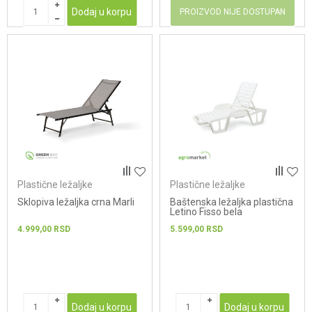
Dodaj u korpu
PROIZVOD NIJE DOSTUPAN
Plastične ležaljke
Plastične ležaljke
Sklopiva ležaljka crna Marli
Baštenska ležaljka plastična
Letino Fisso bela
4.999,00
RSD
5.599,00
RSD
Dodaj u korpu
Dodaj u korpu