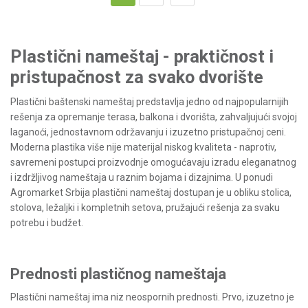
Plastični nameštaj - praktičnost i
pristupačnost za svako dvorište
Plastični baštenski nameštaj predstavlja jedno od najpopularnijih
rešenja za opremanje terasa, balkona i dvorišta, zahvaljujući svojoj
laganoći, jednostavnom održavanju i izuzetno pristupačnoj ceni.
Moderna plastika više nije materijal niskog kvaliteta - naprotiv,
savremeni postupci proizvodnje omogućavaju izradu eleganatnog
i izdržljivog nameštaja u raznim bojama i dizajnima. U ponudi
Agromarket Srbija plastični nameštaj dostupan je u obliku stolica,
stolova, ležaljki i kompletnih setova, pružajući rešenja za svaku
potrebu i budžet.
Prednosti plastičnog nameštaja
Plastični nameštaj ima niz neospornih prednosti. Prvo, izuzetno je