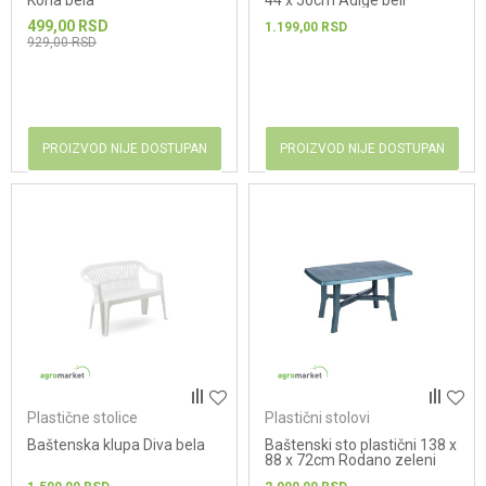
Kona bela
44 x 50cm Adige beli
499,00
RSD
1.199,00
RSD
929,00
RSD
PROIZVOD NIJE DOSTUPAN
PROIZVOD NIJE DOSTUPAN
Plastične stolice
Plastični stolovi
Baštenska klupa Diva bela
Baštenski sto plastični 138 x
88 x 72cm Rodano zeleni