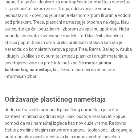
lagan, što ga čini idealnim za one koji često premeštaju nameštaj
ili ga skladište tokom zime. Drugo, održavanje je veoma
jednostavno - dovoljno je brisanje vlažnom krpom ili pranje vodom
pod pritiskom. Treće, plastični nameštaj je otporan na vlagu, kišu i
sunce, što ga čini pouzdanim izborom za spoljnu upotrebu. Naša
ponuda obuhvata raznovrsne modele - od klasičnih plastičnih
stolica poput Duke i Yuma, preko praktičnih stolova kao što je
Veranda, do kompletnih setova poput Tree, Rama, Bellagio, Aruba
i drugih. Ukoliko se dvoumite između plastike i drugih materijala,
savetujemo vam da pročitate naš vodič o
materijalima
baštenskog nameštaja
,
koji će vam pomoći da donesete
informisan izbor.
Održavanje plastičnog nameštaja
Jedna od najvećih prednosti plastičnog nameštaja je to što
zahteva minimalno održavanje. Ipak, postoje neki saveti koji će
pomoći da vaš nameštaj izgleda kao nov duže vreme. Redovno
čistite površine blagim rastvorom sapuna i tople vode, izbegavajte
upotrebu abrazivnih sredstava koja mogu ogrebati površinu.