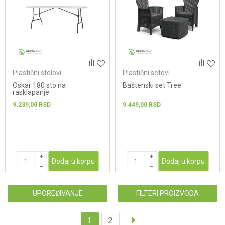
Plastični stolovi
Plastični setovi
Oskar 180 sto na
Baštenski set Tree
rasklapanje
9.239,00
RSD
9.449,00
RSD
Dodaj u korpu
Dodaj u korpu
UPOREĐIVANJE
FILTERI PROIZVODA
1
2