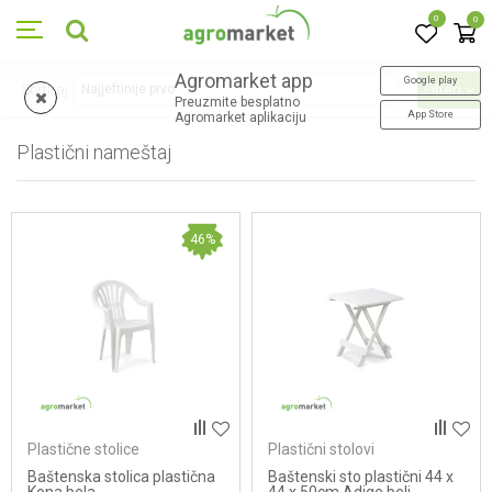
0
0
Agromarket app
Google play
Sortiraj
Filteri
Preuzmite besplatno
App Store
Agromarket aplikaciju
Plastični nameštaj
30
proizvoda
46
%
Plastične stolice
Plastični stolovi
Baštenska stolica plastična
Baštenski sto plastični 44 x