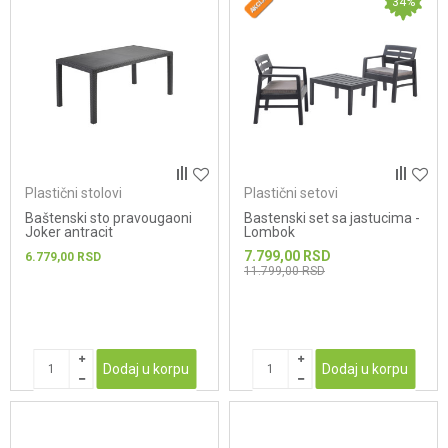
34
%
Plastični stolovi
Plastični setovi
Baštenski sto pravougaoni
Bastenski set sa jastucima -
Joker antracit
Lombok
7.799,00
RSD
6.779,00
RSD
11.799,00
RSD
Dodaj u korpu
Dodaj u korpu