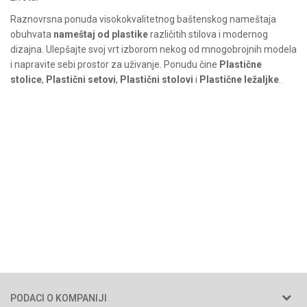
Raznovrsna ponuda visokokvalitetnog baštenskog nameštaja
obuhvata
nameštaj od plastike
različitih stilova i modernog
dizajna. Ulepšajte svoj vrt izborom nekog od mnogobrojnih modela
i napravite sebi prostor za uživanje. Ponudu čine
Plastične
stolice
,
Plastični setovi
,
Plastični stolovi
i
Plastične ležaljke
.
PODACI O KOMPANIJI