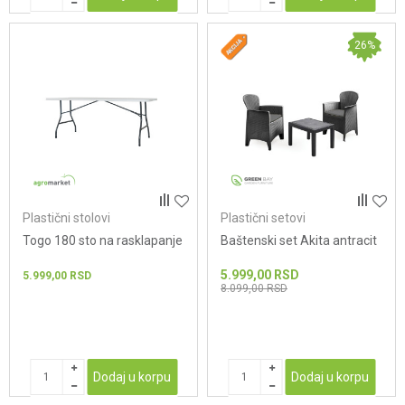
26
%
Plastični stolovi
Plastični setovi
Togo 180 sto na rasklapanje
Baštenski set Akita antracit
5.999,00
RSD
5.999,00
RSD
8.099,00
RSD
Dodaj u korpu
Dodaj u korpu