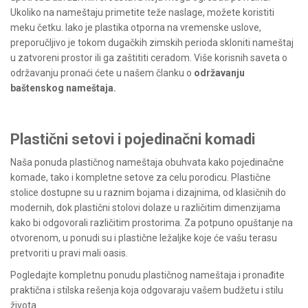
Ukoliko na nameštaju primetite teže naslage, možete koristiti
meku četku. Iako je plastika otporna na vremenske uslove,
preporučljivo je tokom dugačkih zimskih perioda skloniti nameštaj
u zatvoreni prostor ili ga zaštititi ceradom. Više korisnih saveta o
održavanju pronaći ćete u našem članku o
održavanju
baštenskog nameštaja
.
Plastični setovi i pojedinačni komadi
Naša ponuda plastičnog nameštaja obuhvata kako pojedinačne
komade, tako i kompletne setove za celu porodicu. Plastične
stolice dostupne su u raznim bojama i dizajnima, od klasičnih do
modernih, dok plastični stolovi dolaze u različitim dimenzijama
kako bi odgovorali različitim prostorima. Za potpuno opuštanje na
otvorenom, u ponudi su i plastične ležaljke koje će vašu terasu
pretvoriti u pravi mali oasis.
Pogledajte kompletnu ponudu plastičnog nameštaja i pronađite
praktična i stilska rešenja koja odgovaraju vašem budžetu i stilu
života.