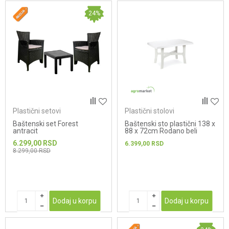
24
%
Plastični setovi
Plastični stolovi
Baštenski set Forest
Baštenski sto plastični 138 x
antracit
88 x 72cm Rodano beli
6.299,00
RSD
6.399,00
RSD
8.299,00
RSD
Dodaj u korpu
Dodaj u korpu