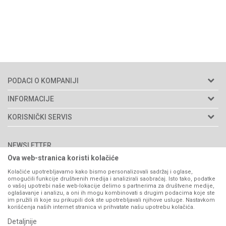
PODACI O KOMPANIJI
Agromarket doo
INFORMACIJE
Adresa: Kraljevačkog bataljona 235/2
O nama
KORISNIČKI SERVIS
34000 Kragujevac, Srbija
Prodavnice
Uslovi korišćenja i prodaje
webshop@agromarket.rs
Brendovi
NEWSLETTER
Politika privatnosti
Katalozi
Ova web-stranica koristi kolačiće
034/200-784
Kako kupiti
Prijavite se
Saradnja
Kolačiće upotrebljavamo kako bismo personalizovali sadržaj i oglase,
PIB: 102135221
Isporuka
omogućili funkcije društvenih medija i analizirali saobraćaj. Isto tako, podatke
Blog
o vašoj upotrebi naše web-lokacije delimo s partnerima za društvene medije,
Anti-spam zaštita - izračunajte koliko je 2 + 3 :
Click & Collect
Matični broj: 07593252
oglašavanje i analizu, a oni ih mogu kombinovati s drugim podacima koje ste
Najčešća pitanja
im pružili ili koje su prikupili dok ste upotrebljavali njihove usluge. Nastavkom
Načini plaćanja
korišćenja naših internet stranica vi prihvatate našu upotrebu kolačića.
Kontakt
Plaćanje karticama
Detaljnije