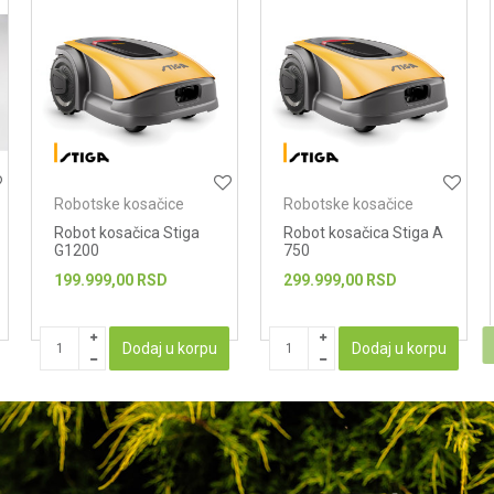
Robotske kosačice
Robotske kosačice
Robot kosačica Stiga A
Remote control mower
750
Villager RC 53
299.999,00
RSD
399.999,00
RSD
PROIZVOD NIJE DOSTUPAN
Dodaj u korpu