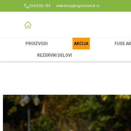
034/200-784
webshop@agromarket.rs
PROIZVODI
AKCIJA
FUSE AK
REZERVNI DELOVI