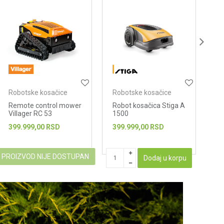
Robotske kosačice
Robotske kosačice
Ro
Robot kosačica Stiga A
Robot kosačica Stiga A
Ro
1500
3000
5
399.999,00
RSD
499.999,00
RSD
59
PRO
Dodaj u korpu
Dodaj u korpu