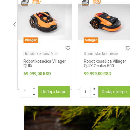
Robotske kosačice
Robotske kosačice
ger
Robot kosačica Villager
Robot kosačica Stiga
QUIX Oculus 500
G1200
99.999,00
RSD
199.999,00
RSD
orpu
Dodaj u korpu
Dodaj u korpu