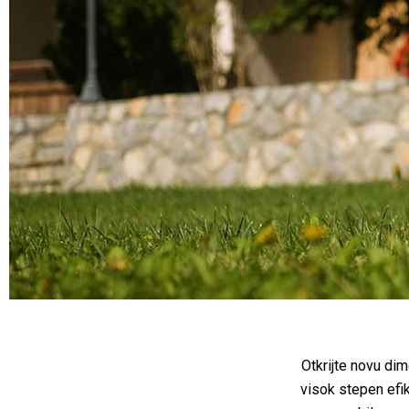
Otkrijte novu dim
visok stepen efik