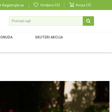
Omiljeno
0
Korpa
0
Registrujte se
Pretraži sajt
PONUDA
SKUTERI AKCIJA