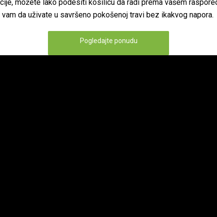
cije, možete lako podesiti kosilicu da radi prema vašem raspore
vam da uživate u savršeno pokošenoj travi bez ikakvog napora.
Pogledajte ponudu