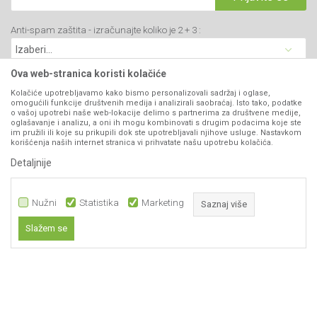
Saradnja
PIB: 102135221
Isporuka
Blog
Anti-spam zaštita - izračunajte koliko je 2 + 3 :
Click & Collect
Matični broj: 07593252
Najčešća pitanja
Načini plaćanja
Kontakt
Plaćanje karticama
Ova web-stranica koristi kolačiće
B2B Portal
Web kredit Raiffeisen banke
Kolačiće upotrebljavamo kako bismo personalizovali sadržaj i oglase,
VIBER I SMS NEWSLETTER
omogućili funkcije društvenih medija i analizirali saobraćaj. Isto tako, podatke
Pravo na odustajanje
o vašoj upotrebi naše web-lokacije delimo s partnerima za društvene medije,
oglašavanje i analizu, a oni ih mogu kombinovati s drugim podacima koje ste
Prijavite se
Reklamacije
im pružili ili koje su prikupili dok ste upotrebljavali njihove usluge. Nastavkom
korišćenja naših internet stranica vi prihvatate našu upotrebu kolačića.
Povraćaj sredstava
Detaljnije
PRATITE NAS
Zamena artikala
Nužni
Statistika
Marketing
Saznaj više
Slažem se
Nužni
Statistika
Marketing