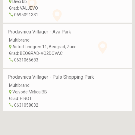
Divci bb
Grad:
VALJEVO
0695091331
Prodavnica Villager - Ava Park
Multibrand
Astrid Lindgren 11, Beograd, Zuce
Grad:
BEOGRAD-VOŽDOVAC
0631066683
Prodavnica Villager - Puls Shopping Park
Multibrand
Vojvode Mišica BB
Grad:
PIROT
0631058032
Prodavnica Zrenjanin
Multibrand