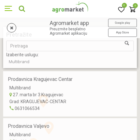
0
0
Agromarket app
Google play
Preuzmite besplatno
App Store
Pretražite
Agromarket aplikaciju
Izaberite uslugu:
Multibrand
Prodavnica Kragujevac Centar
Multibrand
27. marta br 3 Kragujevac
Grad:
KRAGUJEVAC-CENTAR
0631066534
Prodavnica Valjevo
Multibrand