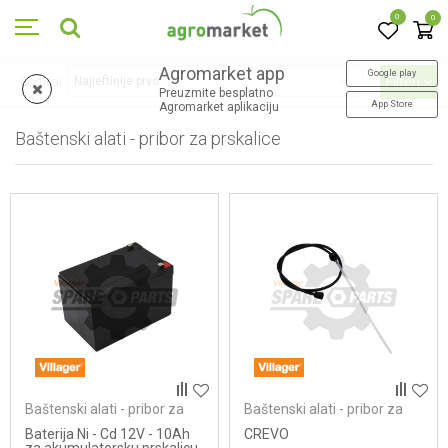
0
0
Agromarket app
Google play
Sortiraj
Filteri
Preuzmite besplatno
App Store
Agromarket aplikaciju
Baštenski alati - pribor za prskalice
25
proizvoda
Baštenski alati - pribor za
Baštenski alati - pribor za
prskalice
prskalice
Baterija Ni - Cd 12V - 10Ah
CREVO