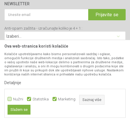
webshop@agromarket.rs
Brendovi
NEWSLETTER
Politika privatnosti
Katalozi
034/200-784
Kako kupiti
Prijavite se
Saradnja
PIB: 102135221
Isporuka
Blog
Anti-spam zaštita - izračunajte koliko je 4 + 1 :
Click & Collect
Matični broj: 07593252
Najčešća pitanja
Načini plaćanja
Kontakt
Plaćanje karticama
Ova web-stranica koristi kolačiće
B2B Portal
Web kredit Raiffeisen banke
Kolačiće upotrebljavamo kako bismo personalizovali sadržaj i oglase,
VIBER I SMS NEWSLETTER
omogućili funkcije društvenih medija i analizirali saobraćaj. Isto tako, podatke
Pravo na odustajanje
o vašoj upotrebi naše web-lokacije delimo s partnerima za društvene medije,
oglašavanje i analizu, a oni ih mogu kombinovati s drugim podacima koje ste
Prijavite se
Reklamacije
im pružili ili koje su prikupili dok ste upotrebljavali njihove usluge. Nastavkom
korišćenja naših internet stranica vi prihvatate našu upotrebu kolačića.
Povraćaj sredstava
Detaljnije
PRATITE NAS
Zamena artikala
Nužni
Statistika
Marketing
Saznaj više
Slažem se
Nužni