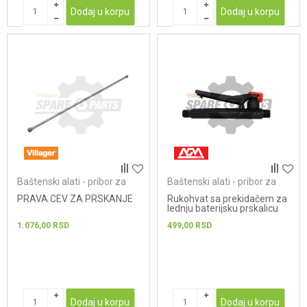
Dodaj u korpu
Dodaj u korpu
Baštenski alati - pribor za
Baštenski alati - pribor za
prskalice
prskalice
PRAVA CEV ZA PRSKANJE
Rukohvat sa prekidačem za
lednju baterijsku prskalicu
AGM MBS 16 - AGM 12
1.076,00
RSD
499,00
RSD
Dodaj u korpu
Dodaj u korpu