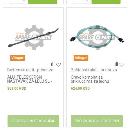
Baštenski alati - pribor za
Baštenski alati - pribor za
prskalice
prskalice
ALU. TELESKOPSKI
Crevo komplet sa
NASTAVAK ZA LELU SL -
priključcima za leđnu
150
prskalicu LELA 12 - LELA 16
858,00
RSD
624,00
RSD
PROIZVOD NIJE DOSTUPAN
PROIZVOD NIJE DOSTUPAN