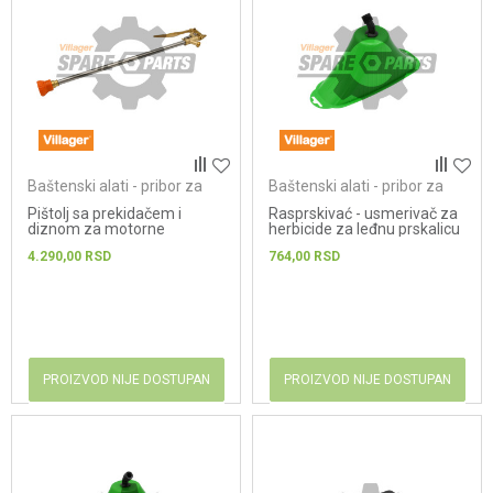
Baštenski alati - pribor za
Baštenski alati - pribor za
prskalice
prskalice
Pištolj sa prekidačem i
Rasprskivać - usmerivač za
diznom za motorne
herbicide za leđnu prskalicu
prskalice
Villager Lela 12 - Le...
4.290,00
RSD
764,00
RSD
PROIZVOD NIJE DOSTUPAN
PROIZVOD NIJE DOSTUPAN