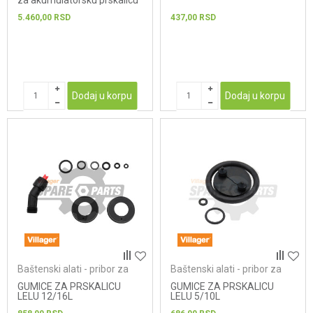
za akumulatorsku prskalicu
VBS16
5.460,00
RSD
437,00
RSD
Dodaj u korpu
Dodaj u korpu
Baštenski alati - pribor za
Baštenski alati - pribor za
prskalice
prskalice
GUMICE ZA PRSKALICU
GUMICE ZA PRSKALICU
LELU 12/16L
LELU 5/10L