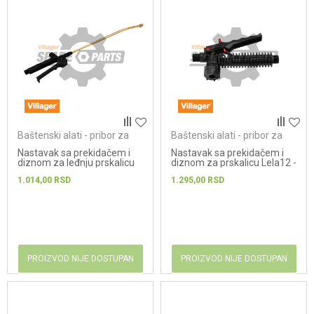
Baštenski alati - pribor za
Baštenski alati - pribor za
prskalice
prskalice
Nastavak sa prekidačem i
Nastavak sa prekidačem i
diznom za leđnju prskalicu
diznom za prskalicu Lela12 -
Villager Lela 5 - Lela 10...
Lela16 - AGM MBS16
1.014,00
RSD
1.295,00
RSD
PROIZVOD NIJE DOSTUPAN
PROIZVOD NIJE DOSTUPAN