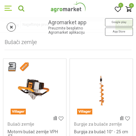
0
0
Agromarket app
Google play
Sortiraj
Filteri
Preuzmite besplatno
App Store
Agromarket aplikaciju
Bušači zemlje
10
proizvoda
Bušači zemlje
Burgije za bušače zemlje
Motorni bušač zemlje VPH
Burgija za bušač 10ʺ - 25 cm