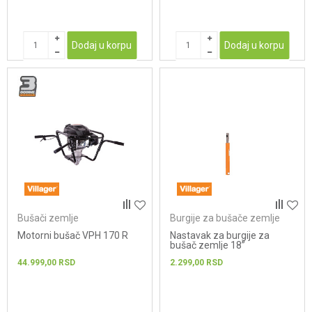
Dodaj u korpu
Dodaj u korpu
Bušači zemlje
Burgije za bušače zemlje
Motorni bušač VPH 170 R
Nastavak za burgije za
bušač zemlje 18”
44.999,00
RSD
2.299,00
RSD