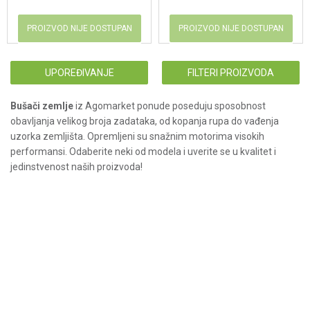
PROIZVOD NIJE DOSTUPAN
PROIZVOD NIJE DOSTUPAN
UPOREĐIVANJE
FILTERI PROIZVODA
Bušači zemlje
iz Agomarket ponude poseduju sposobnost
obavljanja velikog broja zadataka, od kopanja rupa do vađenja
uzorka zemljišta. Opremljeni su snažnim motorima visokih
performansi. Odaberite neki od modela i uverite se u kvalitet i
jedinstvenost naših proizvoda!