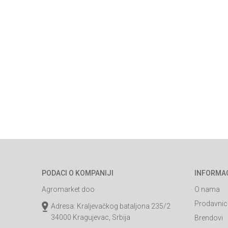
PODACI O KOMPANIJI
INFORMA
Agromarket doo
O nama
Prodavnic
Adresa: Kraljevačkog bataljona 235/2
34000 Kragujevac, Srbija
Brendovi