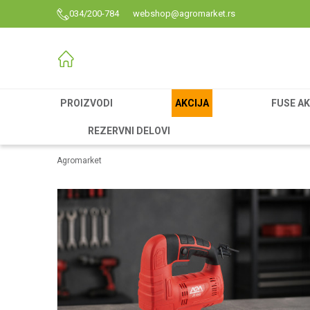
034/200-784
webshop@agromarket.rs
PROIZVODI
AKCIJA
FUSE AK
REZERVNI DELOVI
Agromarket