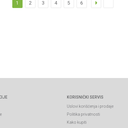
1
2
3
4
5
6
CIJE
KORISNIČKI SERVIS
Uslovi korišćenja i prodaje
e
Politika privatnosti
Kako kupiti