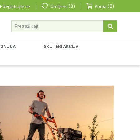
Omiljeno
0
Korpa
0
Registrujte se
Pretraži sajt
PONUDA
SKUTERI AKCIJA