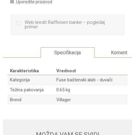
Uporedite proizvod
Web kredit Raiffeisen banke – pogledaj
primer
Specifikacija
Komentari
Karakteristika
Vrednost
Kategorija
Fuse baštenski alati - duvači
Težina pakovanja
0.65 kg
Brend
Villager
Ime/Nadimak
Email
MOŽDA VAM SE SVIDI