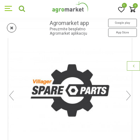
0
0
Agromarket app
Google play
Preuzmite besplatno
App Store
Agromarket aplikaciju