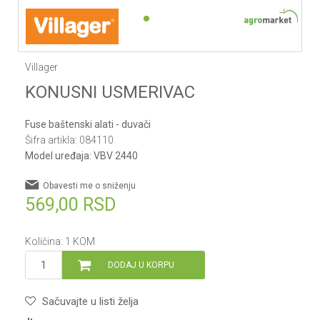
1
2
Villager
KONUSNI USMERIVAC
Fuse baštenski alati - duvači
Šifra artikla:
084110
Model uređaja:
VBV 2440
Obavesti me o sniženju
569,00
RSD
Količina:
1
KOM
DODAJ U KORPU
Sačuvajte u listi želja