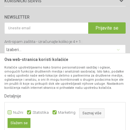
KORISNIČKI SERVIS
34000 Kragujevac, Srbija
Prodavnice
Uslovi korišćenja i prodaje
webshop@agromarket.rs
Brendovi
NEWSLETTER
Politika privatnosti
Katalozi
034/200-784
Kako kupiti
Prijavite se
Saradnja
PIB: 102135221
Isporuka
Blog
Anti-spam zaštita - izračunajte koliko je 4 + 1 :
Click & Collect
Matični broj: 07593252
Najčešća pitanja
Načini plaćanja
Kontakt
Plaćanje karticama
Ova web-stranica koristi kolačiće
B2B Portal
Web kredit Raiffeisen banke
Kolačiće upotrebljavamo kako bismo personalizovali sadržaj i oglase,
VIBER I SMS NEWSLETTER
omogućili funkcije društvenih medija i analizirali saobraćaj. Isto tako, podatke
Pravo na odustajanje
o vašoj upotrebi naše web-lokacije delimo s partnerima za društvene medije,
oglašavanje i analizu, a oni ih mogu kombinovati s drugim podacima koje ste
Prijavite se
Reklamacije
im pružili ili koje su prikupili dok ste upotrebljavali njihove usluge. Nastavkom
korišćenja naših internet stranica vi prihvatate našu upotrebu kolačića.
Povraćaj sredstava
Detaljnije
PRATITE NAS
Zamena artikala
Nužni
Statistika
Marketing
Saznaj više
Slažem se