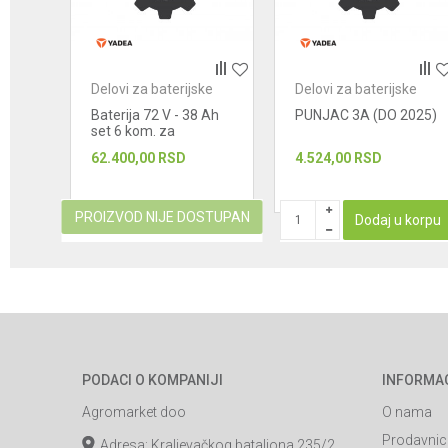
POŠALJI
ke
Delovi za baterijske
Delovi za baterijske
skutere
skutere
025)
Baterija 72 V - 38 Ah
PUNJAC 3A (DO 2025)
set 6 kom. za
baterijski skuter
62.400,00
RSD
4.524,00
RSD
Yadea E 8S
STUPAN
PROIZVOD NIJE DOSTUPAN
Dodaj u korpu
PODACI O KOMPANIJI
INFORMA
Agromarket doo
O nama
Prodavnic
Adresa: Kraljevačkog bataljona 235/2