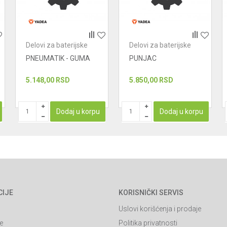
Delovi za baterijske
Delovi za baterijske
skutere
skutere
PNEUMATIK - GUMA
PUNJAC
5.148,00
RSD
5.850,00
RSD
Dodaj u korpu
Dodaj u korpu
CIJE
KORISNIČKI SERVIS
Uslovi korišćenja i prodaje
e
Politika privatnosti