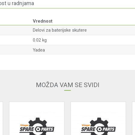
st u radnjama
Vrednost
Delovi za baterijske skutere
0.02 kg
Yadea
Email
MOŽDA VAM SE SVIDI