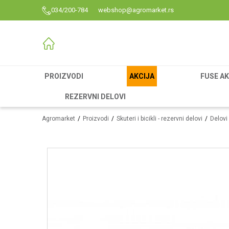
034/200-784
webshop@agromarket.rs
PROIZVODI
AKCIJA
FUSE AK
REZERVNI DELOVI
Agromarket
Proizvodi
Skuteri i bicikli - rezervni delovi
Delovi