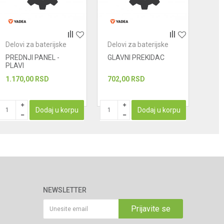
Delovi za baterijske
Delovi za baterijske
Delo
skutere
skutere
skut
PREDNJI PANEL -
GLAVNI PREKIDAC
VEN
PLAVI
VECI
1.170,00
RSD
702,00
RSD
265
PROIZ
Dodaj u korpu
Dodaj u korpu
NEWSLETTER
Prijavite se