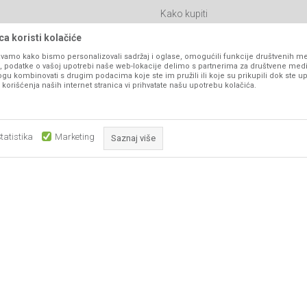
Kako kupiti
Isporuka
a koristi kolačiće
Click & Collect
vamo kako bismo personalizovali sadržaj i oglase, omogućili funkcije društvenih medi
ko, podatke o vašoj upotrebi naše web-lokacije delimo s partnerima za društvene medi
Načini plaćanja
ogu kombinovati s drugim podacima koje ste im pružili ili koje su prikupili dok ste up
orišćenja naših internet stranica vi prihvatate našu upotrebu kolačića.
itanja
Plaćanje karticama
Web kredit Raiffeisen banke
l
Pravo na odustajanje
tatistika
Marketing
Saznaj više
Reklamacije
Povraćaj sredstava
Obavezni kolačići čine stranicu upotrebljivom omogućavajući osnov
Zamena artikala
što su navigacija stranicom i pristup zaštićenim područjima. Sajt kor
koji su nužni za ispravno funkcioniranje naše web stranice kako b
pojedine tehničke funkcije i tako Vam osigurali pozitivno korisničko
ka, ali ne možemo garantovati da su sve informacije kompletne i bez grešaka. Svi
su dostupni u svakom trenutku.