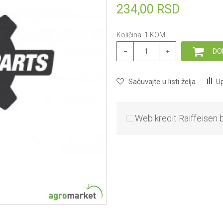
234,00
RSD
Količina:
1
KOM
DO
Sačuvajte u listi želja
Up
Web kredit Raiffeisen 