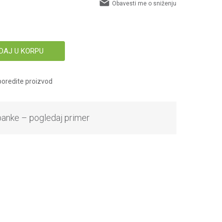
Obavesti me o sniženju
DAJ U KORPU
oredite proizvod
banke – pogledaj primer