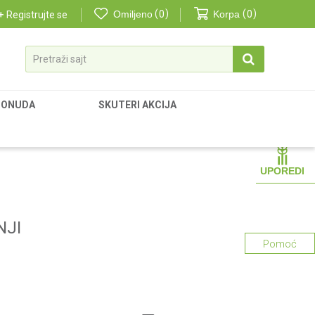
Omiljeno
0
Korpa
0
Registrujte se
Pretraži sajt
PONUDA
SKUTERI AKCIJA
UPOREDI
NJI
Pomoć