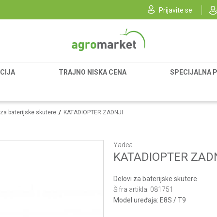
Prijavite se
CIJA
TRAJNO NISKA CENA
SPECIJALNA 
 za baterijske skutere
KATADIOPTER ZADNJI
Yadea
KATADIOPTER ZAD
Delovi za baterijske skutere
Šifra artikla:
081751
Model uređaja:
E8S / T9