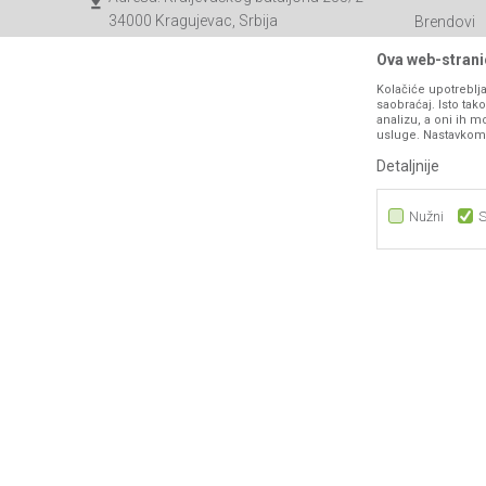
34000 Kragujevac, Srbija
Brendovi
Katalozi
webshop@agromarket.rs
Ova web-stranic
Saradnja
Kolačiće upotreblja
034/200-784
saobraćaj. Isto ta
Blog
analizu, a oni ih m
PIB: 102135221
usluge. Nastavkom k
Najčešća p
Matični broj: 07593252
Detaljnije
Kontakt
B2B Porta
Nužni
S
Nužni
Statistika
Marketing
Nastojimo da budemo što precizniji u opisu proizvoda, prikazu sli