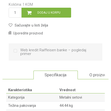
Količina:
1
KOM
DODAJ U KORPU
Sačuvajte u listi želja
Uporedite proizvod
Web kredit Raiffeisen banke – pogledaj
primer
Specifikacija
O proizvodu
Karakteristika
Vrednost
Kategorija
Metalni setovi
Težina pakovanja
44.44 kg