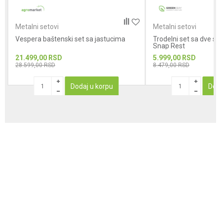
Metalni setovi
Metalni setovi
Vespera baštenski set sa jastucima
Trodelni set sa dve skl
Snap Rest
21.499,00
RSD
5.999,00
RSD
28.599,00
RSD
8.479,00
RSD
Dodaj u korpu
Dod