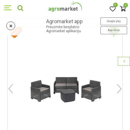
0
0
Agromarket app
Google play
Preuzmite besplatno
App Store
23
%
Agromarket aplikaciju