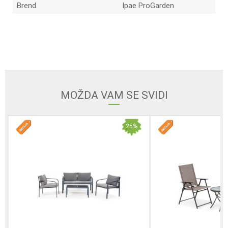
Brend
Ipae ProGarden
Ime/Nadimak
Email
MOŽDA VAM SE SVIDI
Poruka
25
%
POŠALJI