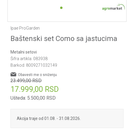
1
2
Ipae ProGarden
Baštenski set Como sa jastucima
Metalni setovi
Šifra artikla:
083938
Barkod:
8009271032149
Obavesti me o sniženju
23.499,00
RSD
17.999,00
RSD
Ušteda:
5.500,00
RSD
Akcija traje od 01.08. - 31.08.2026.