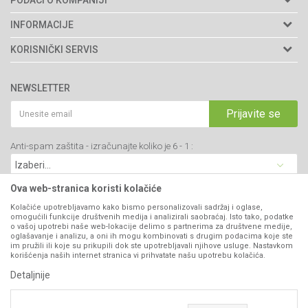
PODACI O KOMPANIJI
Agromarket doo
INFORMACIJE
Adresa: Kraljevačkog bataljona 235/2
O nama
KORISNIČKI SERVIS
34000 Kragujevac, Srbija
Prodavnice
Uslovi korišćenja i prodaje
webshop@agromarket.rs
Brendovi
NEWSLETTER
Politika privatnosti
Katalozi
034/200-784
Kako kupiti
Prijavite se
Saradnja
PIB: 102135221
Isporuka
Blog
Anti-spam zaštita - izračunajte koliko je 6 - 1 :
Click & Collect
Matični broj: 07593252
Najčešća pitanja
Načini plaćanja
Kontakt
Plaćanje karticama
Ova web-stranica koristi kolačiće
B2B Portal
Web kredit Raiffeisen banke
Kolačiće upotrebljavamo kako bismo personalizovali sadržaj i oglase,
VIBER I SMS NEWSLETTER
omogućili funkcije društvenih medija i analizirali saobraćaj. Isto tako, podatke
Pravo na odustajanje
o vašoj upotrebi naše web-lokacije delimo s partnerima za društvene medije,
oglašavanje i analizu, a oni ih mogu kombinovati s drugim podacima koje ste
Prijavite se
Reklamacije
im pružili ili koje su prikupili dok ste upotrebljavali njihove usluge. Nastavkom
korišćenja naših internet stranica vi prihvatate našu upotrebu kolačića.
Povraćaj sredstava
Detaljnije
PRATITE NAS
Zamena artikala