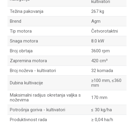
kultivatori
Težina pakovanja
267 kg
Brend
Agm
Tip motora
Četvorotaktni
Snaga motora
8.0 kW
Broj obrtaja
3600 rpm
Zapremina motora
420 cm³
Broj noževa - kultivatori
32 komada
≥100 mm, ≤360
Dubina kultivacije
mm
Maksimalni radijus okretanja valjka s
170 mm
noževima
Potrošnja goriva - kultivatori
≤ 30 kg/ha
Produktivnost rada
≥ 0,04 ha/h
Ime/Nadimak