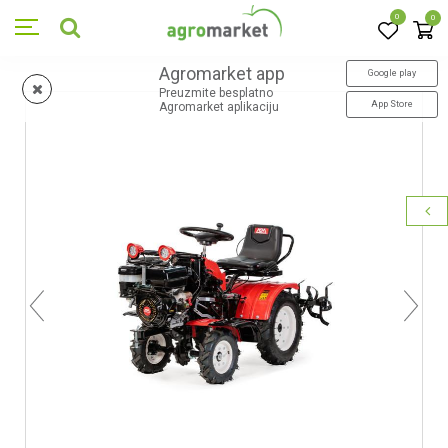
0
0
Agromarket app
Google play
Preuzmite besplatno
App Store
Agromarket aplikaciju