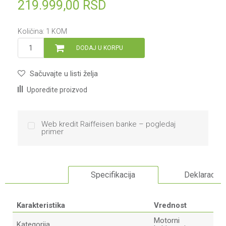
219.999,00
RSD
Količina:
1
KOM
DODAJ U KORPU
Sačuvajte u listi želja
Uporedite proizvod
Web kredit Raiffeisen banke – pogledaj
primer
Specifikacija
Deklaracija
Karakteristika
Vrednost
Motorni
Kategorija