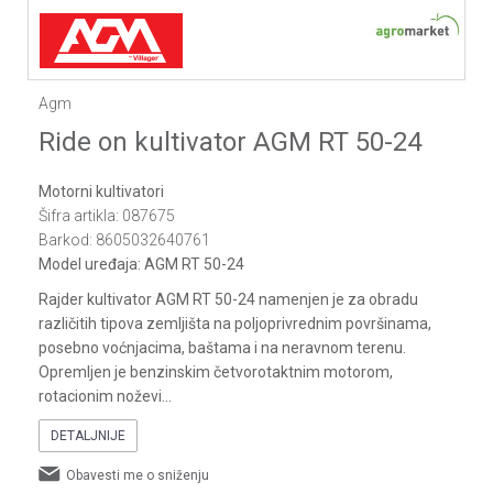
1
2
3
4
5
6
7
Agm
Ride on kultivator AGM RT 50-24
Motorni kultivatori
Šifra artikla:
087675
Barkod:
8605032640761
Model uređaja:
AGM RT 50-24
Rajder kultivator AGM RT 50-24 namenjen je za obradu
različitih tipova zemljišta na poljoprivrednim površinama,
posebno voćnjacima, baštama i na neravnom terenu.
Opremljen je benzinskim četvorotaktnim motorom,
rotacionim noževi
...
DETALJNIJE
Obavesti me o sniženju