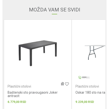
Email
MOŽDA VAM SE SVIDI
Poruka
POŠALJI
Plastični stolovi
Plastični stolovi
Baštenski sto pravougaoni Joker
Oskar 180 sto na rask
antracit
6.779,00
RSD
9.239,00
RSD