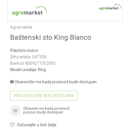
Agromarket
Baštenski sto King Bianco
Plastični stolovi
Šifra artikla:
047358
Barkod:
8009271052000
Model uređaja:
King
Obavestite me kada proizvod bude dostupan
PROIZVOD VIŠE NIJE DOSTUPAN
Obavesti me kada proizvod
ponovo bude dostupan
Sačuvajte u listi želja