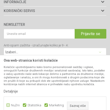
Agromarket doo
INFORMACIJE
Adresa: Kraljevačkog bataljona 235/2
O nama
KORISNIČKI SERVIS
34000 Kragujevac, Srbija
Prodavnice
Uslovi korišćenja i prodaje
webshop@agromarket.rs
Brendovi
NEWSLETTER
Politika privatnosti
Katalozi
034/200-784
Kako kupiti
Prijavite se
Saradnja
PIB: 102135221
Isporuka
Blog
Anti-spam zaštita - izračunajte koliko je 9 - 4 :
Click & Collect
Matični broj: 07593252
Najčešća pitanja
Načini plaćanja
Kontakt
Plaćanje karticama
Ova web-stranica koristi kolačiće
B2B Portal
Web kredit Raiffeisen banke
Kolačiće upotrebljavamo kako bismo personalizovali sadržaj i oglase,
VIBER I SMS NEWSLETTER
omogućili funkcije društvenih medija i analizirali saobraćaj. Isto tako, podatke
Pravo na odustajanje
o vašoj upotrebi naše web-lokacije delimo s partnerima za društvene medije,
oglašavanje i analizu, a oni ih mogu kombinovati s drugim podacima koje ste
Prijavite se
Reklamacije
im pružili ili koje su prikupili dok ste upotrebljavali njihove usluge. Nastavkom
korišćenja naših internet stranica vi prihvatate našu upotrebu kolačića.
Povraćaj sredstava
Detaljnije
PRATITE NAS
Zamena artikala
Nužni
Statistika
Marketing
Saznaj više