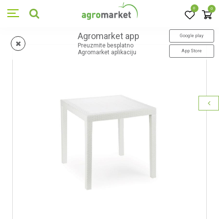
0
0
Agromarket app
Google play
Preuzmite besplatno
App Store
Agromarket aplikaciju