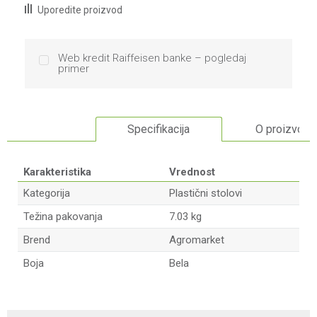
Uporedite proizvod
Web kredit Raiffeisen banke – pogledaj
primer
Specifikacija
O proizvodu
Karakteristika
Vrednost
Kategorija
Plastični stolovi
Težina pakovanja
7.03 kg
Brend
Agromarket
Boja
Bela
Ime/Nadimak