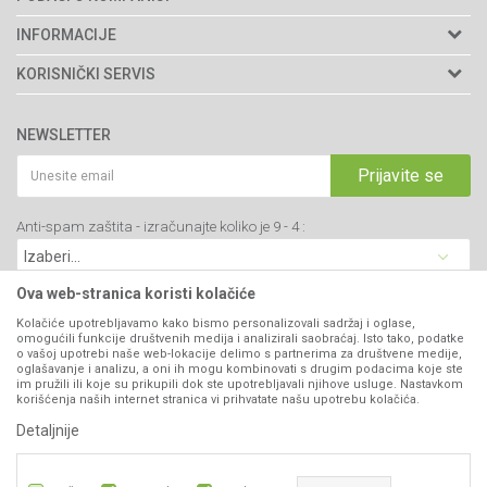
Agromarket doo
INFORMACIJE
Adresa: Kraljevačkog bataljona 235/2
O nama
KORISNIČKI SERVIS
34000 Kragujevac, Srbija
Prodavnice
Uslovi korišćenja i prodaje
webshop@agromarket.rs
Brendovi
NEWSLETTER
Politika privatnosti
Katalozi
034/200-784
Kako kupiti
Prijavite se
Saradnja
PIB: 102135221
Isporuka
Blog
Anti-spam zaštita - izračunajte koliko je 9 - 4 :
Click & Collect
Matični broj: 07593252
Najčešća pitanja
Načini plaćanja
Kontakt
Plaćanje karticama
Ova web-stranica koristi kolačiće
B2B Portal
Web kredit Raiffeisen banke
Kolačiće upotrebljavamo kako bismo personalizovali sadržaj i oglase,
VIBER I SMS NEWSLETTER
omogućili funkcije društvenih medija i analizirali saobraćaj. Isto tako, podatke
Pravo na odustajanje
o vašoj upotrebi naše web-lokacije delimo s partnerima za društvene medije,
oglašavanje i analizu, a oni ih mogu kombinovati s drugim podacima koje ste
Prijavite se
Reklamacije
im pružili ili koje su prikupili dok ste upotrebljavali njihove usluge. Nastavkom
korišćenja naših internet stranica vi prihvatate našu upotrebu kolačića.
Povraćaj sredstava
Detaljnije
PRATITE NAS
Zamena artikala