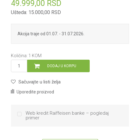
49.999,00
RSD
Ušteda:
15.000,00
RSD
Akcija traje od 01.07. - 31.07.2026.
Količina:
1
KOM
DODAJ U KORPU
Sačuvajte u listi želja
Uporedite proizvod
Web kredit Raiffeisen banke – pogledaj
primer