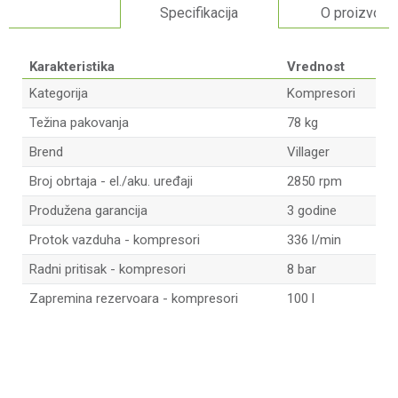
Specifikacija
O proizvodu
Karakteristika
Vrednost
Kategorija
Kompresori
Težina pakovanja
78 kg
Brend
Villager
Broj obrtaja - el./aku. uređaji
2850 rpm
Produžena garancija
3 godine
Protok vazduha - kompresori
336 l/min
Radni pritisak - kompresori
8 bar
Zapremina rezervoara - kompresori
100 l
Ime/Nadimak
Email