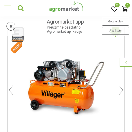
0
0
Agromarket app
Google play
Preuzmite besplatno
App Store
23
%
Agromarket aplikaciju