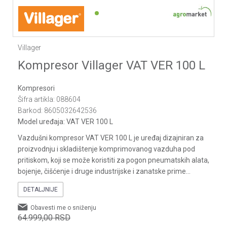
1
2
3
Villager
Kompresor Villager VAT VER 100 L
Kompresori
Šifra artikla:
088604
Barkod:
8605032642536
Model uređaja:
VAT VER 100 L
Vazdušni kompresor VAT VER 100 L je uređaj dizajniran za
proizvodnju i skladištenje komprimovanog vazduha pod
pritiskom, koji se može koristiti za pogon pneumatskih alata,
bojenje, čišćenje i druge industrijske i zanatske prime
...
DETALJNIJE
Obavesti me o sniženju
64.999,00
RSD