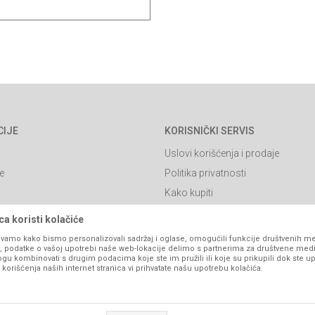
CIJE
KORISNIČKI SERVIS
Uslovi korišćenja i prodaje
e
Politika privatnosti
Kako kupiti
Isporuka
a koristi kolačiće
Click & Collect
vamo kako bismo personalizovali sadržaj i oglase, omogućili funkcije društvenih medi
ko, podatke o vašoj upotrebi naše web-lokacije delimo s partnerima za društvene medi
Načini plaćanja
ogu kombinovati s drugim podacima koje ste im pružili ili koje su prikupili dok ste up
orišćenja naših internet stranica vi prihvatate našu upotrebu kolačića.
itanja
Plaćanje karticama
Web kredit Raiffeisen banke
l
Pravo na odustajanje