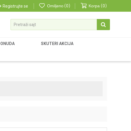
Omiljeno
0
Korpa
0
Registrujte se
Pretraži sajt
PONUDA
SKUTERI AKCIJA