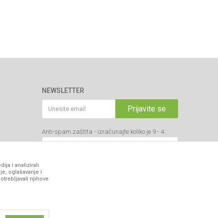
NEWSLETTER
Prijavite se
Anti-spam zaštita - izračunajte koliko je 9 - 4 :
ja i analizirali
je, oglašavanje i
VIBER I SMS NEWSLETTER
otrebljavali njihove
Prijavite se