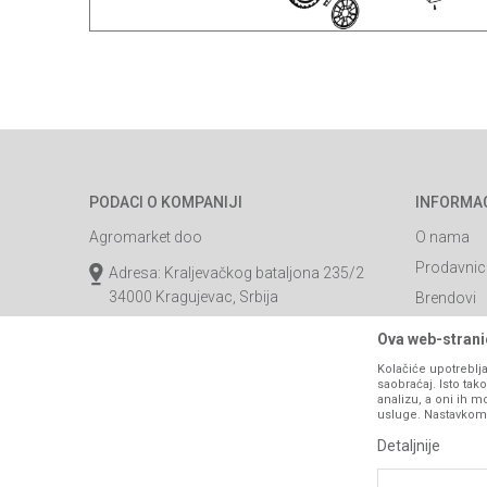
PODACI O KOMPANIJI
INFORMA
Agromarket doo
O nama
Prodavnic
Adresa: Kraljevačkog bataljona 235/2
34000 Kragujevac, Srbija
Brendovi
Katalozi
webshop@agromarket.rs
Ova web-stranic
Saradnja
034/200-784
Kolačiće upotreblja
saobraćaj. Isto ta
Blog
analizu, a oni ih m
PIB: 102135221
usluge. Nastavkom k
Najčešća p
Matični broj: 07593252
Detaljnije
Kontakt
B2B Porta