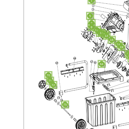
1
5
7
8
10
11
12
13
14
16
18
19
2
64
70
71
72
75