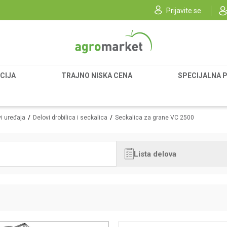
Prijavite se
CIJA
TRAJNO NISKA CENA
SPECIJALNA 
i uređaja
Delovi drobilica i seckalica
Seckalica za grane VC 2500
Lista delova