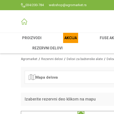
034/200-784
webshop@agromarket.rs
PROIZVODI
AKCIJA
FUSE AK
REZERVNI DELOVI
Agromarket
Rezervni delovi
Delovi za baštenske alate
Delov
Mapa delova
Izaberite rezervni deo klikom na mapu