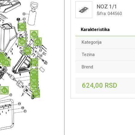
NOZ 1/1
Šifra:
044560
30
Karakteristika
39
Kategorija
35
41
38
Tezina
2
23
24
25
47
Brend
50
51
52
624,00
RSD
54
61
56