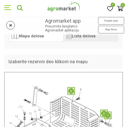
0
0
Agromarket app
Google play
Preuzmite besplatno
App Store
Agromarket aplikaciju
Mapa delova
Lista delova
Izaberite rezervni deo klikom na mapu
9
6
5