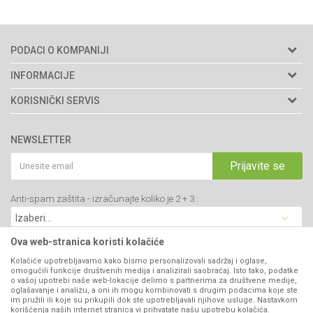
PODACI O KOMPANIJI
Agromarket doo
INFORMACIJE
Adresa: Kraljevačkog bataljona 235/2
O nama
KORISNIČKI SERVIS
34000 Kragujevac, Srbija
Prodavnice
Uslovi korišćenja i prodaje
webshop@agromarket.rs
Brendovi
NEWSLETTER
Politika privatnosti
Katalozi
034/200-784
Kako kupiti
Prijavite se
Saradnja
PIB: 102135221
Isporuka
Blog
Anti-spam zaštita - izračunajte koliko je 2 + 3 :
Click & Collect
Matični broj: 07593252
Najčešća pitanja
Načini plaćanja
Kontakt
Plaćanje karticama
Ova web-stranica koristi kolačiće
B2B Portal
Web kredit Raiffeisen banke
Kolačiće upotrebljavamo kako bismo personalizovali sadržaj i oglase,
VIBER I SMS NEWSLETTER
omogućili funkcije društvenih medija i analizirali saobraćaj. Isto tako, podatke
Pravo na odustajanje
o vašoj upotrebi naše web-lokacije delimo s partnerima za društvene medije,
oglašavanje i analizu, a oni ih mogu kombinovati s drugim podacima koje ste
Prijavite se
Reklamacije
im pružili ili koje su prikupili dok ste upotrebljavali njihove usluge. Nastavkom
korišćenja naših internet stranica vi prihvatate našu upotrebu kolačića.