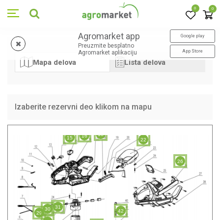
0
0
Agromarket app
Google play
Preuzmite besplatno
App Store
Agromarket aplikaciju
Mapa delova
Lista delova
Izaberite rezervni deo klikom na mapu
18
16
15
22
26
31
30
42
29