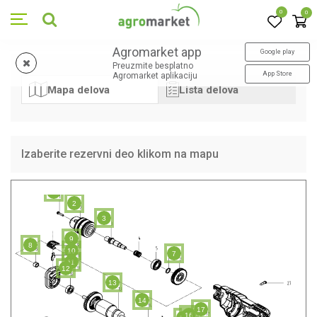
0
0
Agromarket app
Google play
Preuzmite besplatno
App Store
Agromarket aplikaciju
Mapa delova
Lista delova
Izaberite rezervni deo klikom na mapu
1
2
3
9
8
10
7
11
12
13
14
17
16