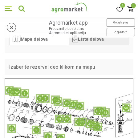
0
0
Agromarket app
Google play
Preuzmite besplatno
App Store
Agromarket aplikaciju
Mapa delova
Lista delova
Izaberite rezervni deo klikom na mapu
15
38
52
1
3
5
11
12
23
24
29
50
40
41
43
13
22
28
31
35
37
39
33
2
6