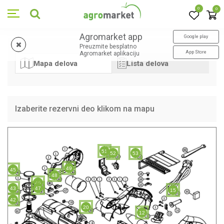
0
0
Agromarket app
Google play
Preuzmite besplatno
App Store
Agromarket aplikaciju
Mapa delova
Lista delova
Izaberite rezervni deo klikom na mapu
51
52
53
49
45
48
46
43
47
15
42
20
12