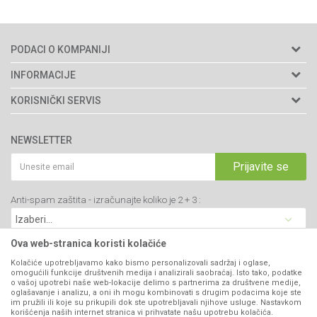
PODACI O KOMPANIJI
Agromarket doo
INFORMACIJE
Adresa: Kraljevačkog bataljona 235/2
O nama
KORISNIČKI SERVIS
34000 Kragujevac, Srbija
Prodavnice
Uslovi korišćenja i prodaje
webshop@agromarket.rs
Brendovi
NEWSLETTER
Politika privatnosti
Katalozi
034/200-784
Kako kupiti
Prijavite se
Saradnja
PIB: 102135221
Isporuka
Blog
Anti-spam zaštita - izračunajte koliko je 2 + 3 :
Click & Collect
Matični broj: 07593252
Najčešća pitanja
Načini plaćanja
Kontakt
Plaćanje karticama
Ova web-stranica koristi kolačiće
B2B Portal
Web kredit Raiffeisen banke
Kolačiće upotrebljavamo kako bismo personalizovali sadržaj i oglase,
VIBER I SMS NEWSLETTER
omogućili funkcije društvenih medija i analizirali saobraćaj. Isto tako, podatke
Pravo na odustajanje
o vašoj upotrebi naše web-lokacije delimo s partnerima za društvene medije,
oglašavanje i analizu, a oni ih mogu kombinovati s drugim podacima koje ste
Prijavite se
Reklamacije
im pružili ili koje su prikupili dok ste upotrebljavali njihove usluge. Nastavkom
korišćenja naših internet stranica vi prihvatate našu upotrebu kolačića.