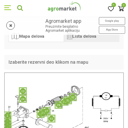
0
0
Agromarket app
Google play
Preuzmite besplatno
App Store
Agromarket aplikaciju
Mapa delova
Lista delova
Izaberite rezervni deo klikom na mapu
23
32
24
31
30
29
27
26
25
1
53
2
3
4