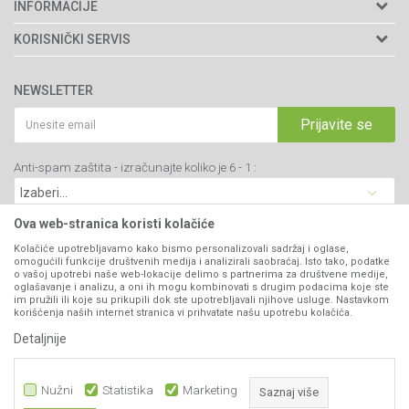
Agromarket doo
INFORMACIJE
Adresa: Kraljevačkog bataljona 235/2
O nama
KORISNIČKI SERVIS
34000 Kragujevac, Srbija
Prodavnice
Uslovi korišćenja i prodaje
webshop@agromarket.rs
Brendovi
NEWSLETTER
Politika privatnosti
Katalozi
034/200-784
Kako kupiti
Prijavite se
Saradnja
PIB: 102135221
Isporuka
Blog
Anti-spam zaštita - izračunajte koliko je 6 - 1 :
Click & Collect
Matični broj: 07593252
Najčešća pitanja
Načini plaćanja
Kontakt
Plaćanje karticama
Ova web-stranica koristi kolačiće
B2B Portal
Web kredit Raiffeisen banke
Kolačiće upotrebljavamo kako bismo personalizovali sadržaj i oglase,
VIBER I SMS NEWSLETTER
omogućili funkcije društvenih medija i analizirali saobraćaj. Isto tako, podatke
Pravo na odustajanje
o vašoj upotrebi naše web-lokacije delimo s partnerima za društvene medije,
oglašavanje i analizu, a oni ih mogu kombinovati s drugim podacima koje ste
Prijavite se
Reklamacije
im pružili ili koje su prikupili dok ste upotrebljavali njihove usluge. Nastavkom
korišćenja naših internet stranica vi prihvatate našu upotrebu kolačića.
NOSAC
Povraćaj sredstava
Detaljnije
DIZNE
PRATITE NAS
Šifra:
074199
Zamena artikala
IDI NA PROIZVOD
Nužni
Statistika
Marketing
Saznaj više