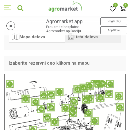
0
0
Agromarket app
Google play
Preuzmite besplatno
App Store
Agromarket aplikaciju
Mapa delova
Lista delova
Izaberite rezervni deo klikom na mapu
33
31
34
1
30
51
25
24
22
8
35
49
20
29
28
3
21
23
50
58
19
46
6
26
7
54
36
59
55
4