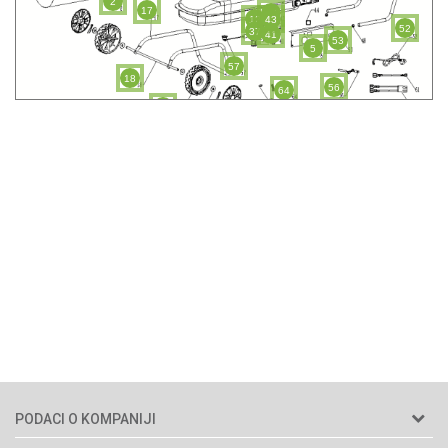
2
17
42
12
43
52
37
41
53
5
57
18
56
64
45
PODACI O KOMPANIJI