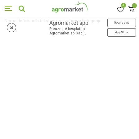
0
0
Nema definisanih tekstova za izabranu kategoriju
Agromarket app
Google play
Preuzmite besplatno
App Store
Agromarket aplikaciju