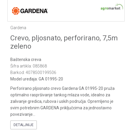
Gardena
Crevo, pljosnato, perforirano, 7,5m
zeleno
Baštenska creva
Šifra artikla:
085868
Barkod:
4078500199506
Model uređaja:
GA 01995-20
Perforirano pljosnato crevo Gardena GA 01995-20 pruža
optimalno raspršivanje tankog mlaza vode, idealno za
zalivanje gredica, rubova i uskih područja. Opremljeno je
svim potrebnim GARDENA priključcima za jednostavno
povezivanje
...
DETALJNIJE