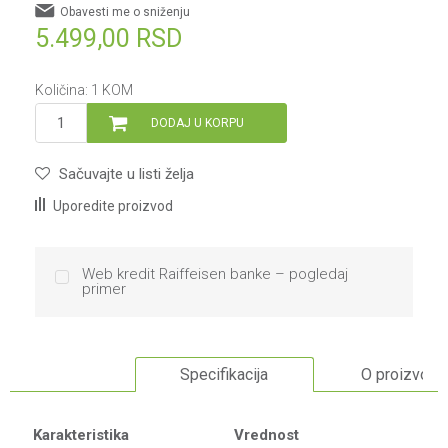
Obavesti me o sniženju
5.499,00
RSD
Količina:
1
KOM
DODAJ U KORPU
Sačuvajte u listi želja
Uporedite proizvod
Web kredit Raiffeisen banke – pogledaj
primer
Specifikacija
O proizvodu
Karakteristika
Vrednost