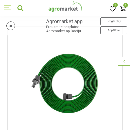
0
0
Agromarket app
Google play
Preuzmite besplatno
App Store
Agromarket aplikaciju