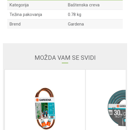
Kategorija
Baštenska creva
Težina pakovanja
0.78 kg
Brend
Gardena
Ime/Nadimak
Email
MOŽDA VAM SE SVIDI
Poruka