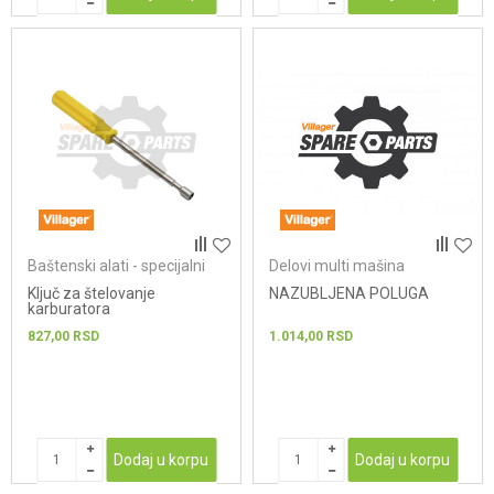
Baštenski alati - specijalni
Delovi multi mašina
alati
Ključ za štelovanje
NAZUBLJENA POLUGA
karburatora
827,00
RSD
1.014,00
RSD
Dodaj u korpu
Dodaj u korpu