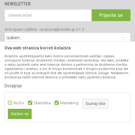
webshop@agromarket.rs
Brendovi
NEWSLETTER
Politika privatnosti
Katalozi
034/200-784
Kako kupiti
Prijavite se
Saradnja
PIB: 102135221
Isporuka
Blog
Anti-spam zaštita - izračunajte koliko je 2 + 3 :
Click & Collect
Matični broj: 07593252
Najčešća pitanja
Načini plaćanja
Kontakt
Plaćanje karticama
Ova web-stranica koristi kolačiće
B2B Portal
Web kredit Raiffeisen banke
Kolačiće upotrebljavamo kako bismo personalizovali sadržaj i oglase,
VIBER I SMS NEWSLETTER
omogućili funkcije društvenih medija i analizirali saobraćaj. Isto tako, podatke
Pravo na odustajanje
o vašoj upotrebi naše web-lokacije delimo s partnerima za društvene medije,
oglašavanje i analizu, a oni ih mogu kombinovati s drugim podacima koje ste
Prijavite se
Reklamacije
im pružili ili koje su prikupili dok ste upotrebljavali njihove usluge. Nastavkom
korišćenja naših internet stranica vi prihvatate našu upotrebu kolačića.
Povraćaj sredstava
Detaljnije
PRATITE NAS
Zamena artikala
Nužni
Statistika
Marketing
Saznaj više
Slažem se
Nužni