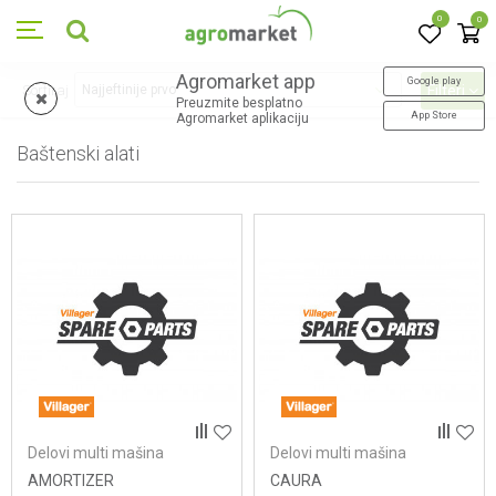
0
0
Agromarket app
Google play
Sortiraj
Filteri
Preuzmite besplatno
App Store
Agromarket aplikaciju
Baštenski alati
9604
proizvoda
Delovi multi mašina
Delovi multi mašina
AMORTIZER
CAURA