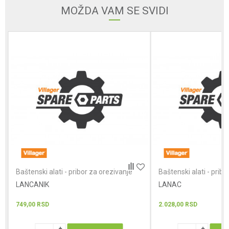
Email
MOŽDA VAM SE SVIDI
Poruka
POŠALJI
Baštenski alati - pribor za orezivanje
Baštenski alati - pribo
LANCANIK
LANAC
749,00
RSD
2.028,00
RSD