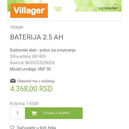
Villager
BATERIJA 2.5 AH
Baštenski alati - pribor za orezivanje
Šifra artikla:
087409
Barkod:
8605032628356
Model uređaja:
VBP 30
Obavesti me o sniženju
4.368,00
RSD
Količina:
1
KOM
DODAJ U KORPU
Sačuvajte u listi želja