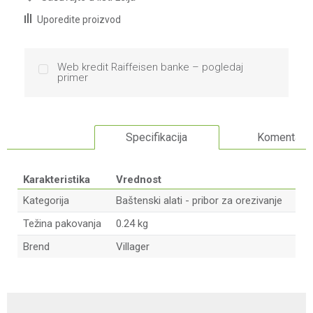
Uporedite proizvod
Web kredit Raiffeisen banke – pogledaj
primer
Specifikacija
Komentari
Karakteristika
Vrednost
Kategorija
Baštenski alati - pribor za orezivanje
Težina pakovanja
0.24 kg
Brend
Villager
Ime/Nadimak