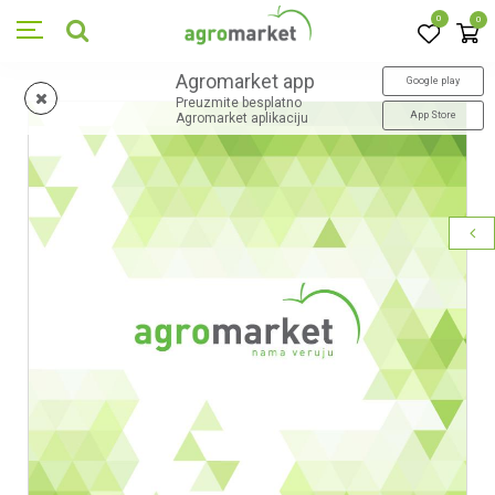
0
0
Agromarket app
Google play
Preuzmite besplatno
App Store
Agromarket aplikaciju