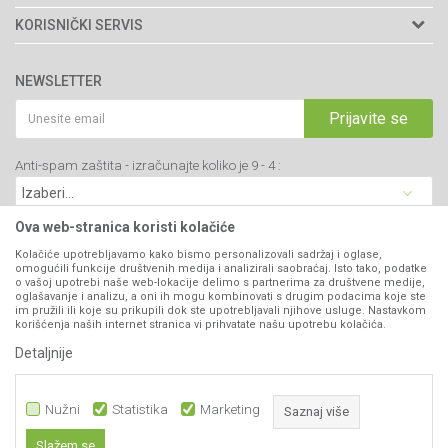
Adresa: Kraljevačkog bataljona 235/2
O nama
KORISNIČKI SERVIS
34000 Kragujevac, Srbija
Prodavnice
Uslovi korišćenja i prodaje
webshop@agromarket.rs
Brendovi
NEWSLETTER
Politika privatnosti
Katalozi
034/200-784
Kako kupiti
Prijavite se
Saradnja
PIB: 102135221
Isporuka
Blog
Anti-spam zaštita - izračunajte koliko je 9 - 4 :
Click & Collect
Matični broj: 07593252
Najčešća pitanja
Načini plaćanja
Kontakt
Plaćanje karticama
Ova web-stranica koristi kolačiće
B2B Portal
Web kredit Raiffeisen banke
Kolačiće upotrebljavamo kako bismo personalizovali sadržaj i oglase,
VIBER I SMS NEWSLETTER
omogućili funkcije društvenih medija i analizirali saobraćaj. Isto tako, podatke
Pravo na odustajanje
o vašoj upotrebi naše web-lokacije delimo s partnerima za društvene medije,
oglašavanje i analizu, a oni ih mogu kombinovati s drugim podacima koje ste
Prijavite se
Reklamacije
im pružili ili koje su prikupili dok ste upotrebljavali njihove usluge. Nastavkom
korišćenja naših internet stranica vi prihvatate našu upotrebu kolačića.
Povraćaj sredstava
Detaljnije
PRATITE NAS
Zamena artikala
Nužni
Statistika
Marketing
Saznaj više
Slažem se