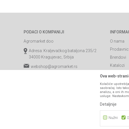
PODACI O KOMPANIJI
INFORMA
Agromarket doo
O nama
Prodavnic
Adresa: Kraljevačkog bataljona 235/2
34000 Kragujevac, Srbija
Brendovi
Katalozi
webshop@agromarket.rs
Saradnja
034/200-784
Ova web-stranic
Blog
Kolačiće upotreblja
PIB: 102135221
saobraćaj. Isto ta
Najčešća p
analizu, a oni ih m
Matični broj: 07593252
usluge. Nastavkom k
Kontakt
Detaljnije
B2B Porta
Nužni
S