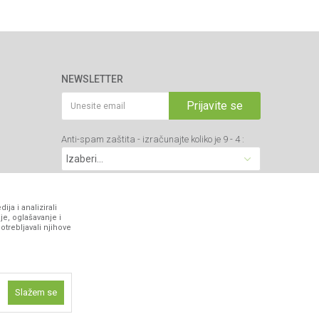
NEWSLETTER
Prijavite se
Anti-spam zaštita - izračunajte koliko je 9 - 4 :
VIBER I SMS NEWSLETTER
ja i analizirali
je, oglašavanje i
otrebljavali njihove
Prijavite se
PRATITE NAS
Slažem se