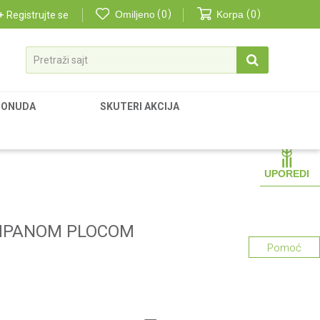
Omiljeno
0
Korpa
0
Registrujte se
Pretraži sajt
PONUDA
SKUTERI AKCIJA
UPOREDI
AMPANOM PLOCOM
Pomoć