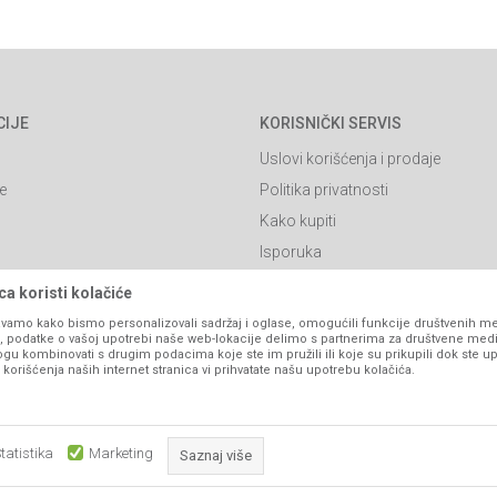
CIJE
KORISNIČKI SERVIS
Uslovi korišćenja i prodaje
e
Politika privatnosti
Kako kupiti
Isporuka
Click & Collect
a koristi kolačiće
Načini plaćanja
vamo kako bismo personalizovali sadržaj i oglase, omogućili funkcije društvenih medi
ko, podatke o vašoj upotrebi naše web-lokacije delimo s partnerima za društvene medi
itanja
Plaćanje karticama
ogu kombinovati s drugim podacima koje ste im pružili ili koje su prikupili dok ste up
orišćenja naših internet stranica vi prihvatate našu upotrebu kolačića.
Web kredit Raiffeisen banke
l
Pravo na odustajanje
Reklamacije
tatistika
Marketing
Saznaj više
Povraćaj sredstava