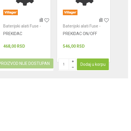
Baterijski alati Fuse -
Baterijski alati Fuse -
Bater
prekidaci
prekidaci
prek
PREKIDAC
PREKIDAC ON/OFF
PRE
468,00
RSD
546,00
RSD
858
PROIZVOD NIJE DOSTUPAN
Dodaj u korpu