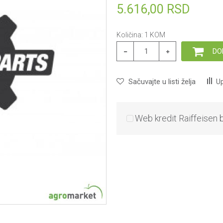
5.616,00
RSD
Količina:
1
KOM
DO
Sačuvajte u listi želja
Up
Web kredit Raiffeisen 