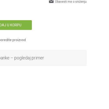
Obavesti me o sniženju
DAJ U KORPU
oredite proizvod
banke – pogledaj primer