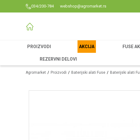
034/200-784
webshop@agromarket.rs
PROIZVODI
AKCIJA
FUSE AK
REZERVNI DELOVI
Agromarket
Proizvodi
Baterijski alati Fuse
Baterijski alati F