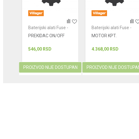
POŠALJI
e -
Baterijski alati Fuse -
Baterijski alati Fuse -
prekidaci
prekidaci
PREKIDAC ON/OFF
MOTOR KPT.
546,00
RSD
4.368,00
RSD
PROIZVOD NIJE DOSTUPAN
PROIZVOD NIJE DOSTUPA
korpu