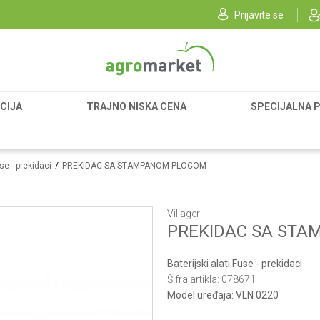
Prijavite se
CIJA
TRAJNO NISKA CENA
SPECIJALNA 
use - prekidaci
PREKIDAC SA STAMPANOM PLOCOM
Villager
PREKIDAC SA ST
Baterijski alati Fuse - prekidaci
Šifra artikla:
078671
Model uređaja:
VLN 0220