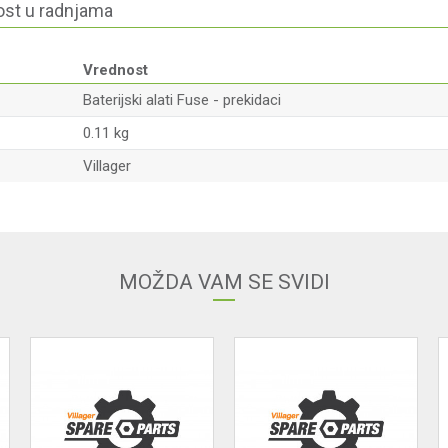
st u radnjama
Vrednost
Baterijski alati Fuse - prekidaci
0.11 kg
Villager
Email
MOŽDA VAM SE SVIDI