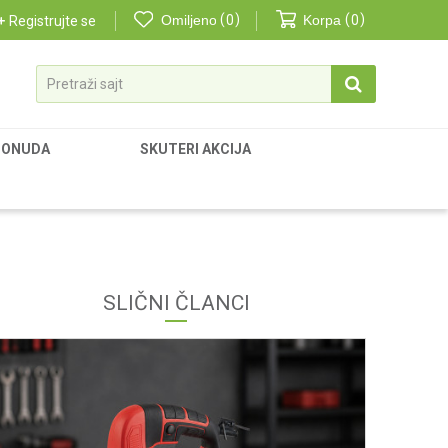
Omiljeno
0
Korpa
0
Registrujte se
Pretraži sajt
PONUDA
SKUTERI AKCIJA
SLIČNI ČLANCI