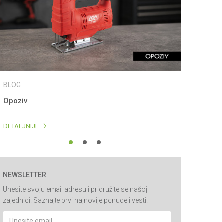
BLOG
BLOG
Opoziv
Villager
i rešenj
DETALJNIJE
DETALJNI
1
2
3
NEWSLETTER
Unesite svoju email adresu i pridružite se našoj
zajednici. Saznajte prvi najnovije ponude i vesti!