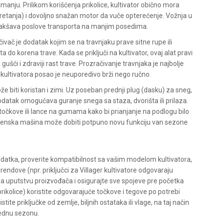
imanju. Prilikom korišćenja prikolice, kultivator obično mora
retanja) i dovoljno snažan motor da vuče opterećenje. Vožnja u
 olakšava poslove transporta na manjim posedima.
ivač je dodatak kojim se na travnjaku prave sitne rupe ili
a do korena trave. Kada se priključi na kultivator, ovaj alat pravi
gušći i zdraviji rast trave. Prozračivanje travnjaka je najbolje
 kultivatora posao je neuporedivo brži nego ručno.
može biti koristan i zimi. Uz poseban prednji plug (dasku) za sneg,
odatak omogućava guranje snega sa staza, dvorišta ili prilaza.
točkove ili lance na gumama kako bi prianjanje na podlogu bilo
aštenska mašina može dobiti potpuno novu funkciju van sezone
odatka, proverite kompatibilnost sa vašim modelom kultivatora,
brendove (npr. priključci za Villager kultivatore odgovaraju
uputstvu proizvođača i osigurajte sve spojeve pre početka
prikolice) koristite odgovarajuće točkove i tegove po potrebi
tite priključke od zemlje, biljnih ostataka ili vlage, na taj način
rednu sezonu.