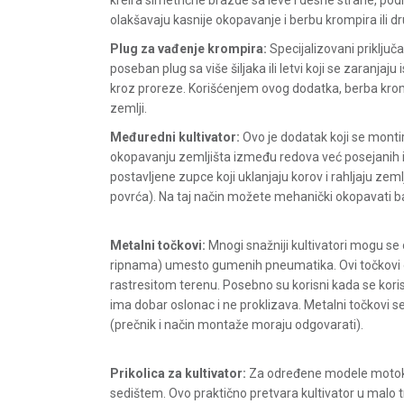
kreira simetrične brazde sa leve i desne strane, pod
olakšavaju kasnije okopavanje i berbu krompira ili d
Plug za vađenje krompira:
Specijalizovani priključ
poseban plug sa više šiljaka ili letvi koji se zaranja
kroz proreze. Korišćenjem ovog dodatka, berba kromp
zemlji.
Međuredni kultivator:
Ovo je dodatak koji se monti
okopavanju zemljišta između redova već posejanih ili
postavljene zupce koji uklanjaju korov i rahljaju ze
povrća). Na taj način možete mehanički okopavati b
Metalni točkovi:
Mnogi snažniji kultivatori mogu se 
ripnama) umesto gumenih pneumatika. Ovi točkovi ob
rastresitom terenu. Posebno su korisni kada se koristi 
ima dobar oslonac i ne proklizava. Metalni točkovi s
(prečnik i način montaže moraju odgovarati).
Prikolica za kultivator:
Za određene modele motokul
sedištem. Ovo praktično pretvara kultivator u malo t