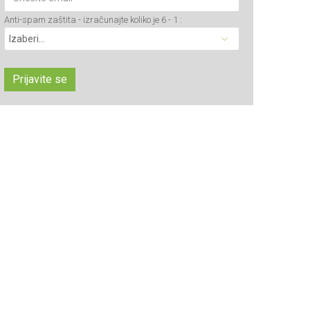
Anti-spam zaštita - izračunajte koliko je 6 - 1 :
Prijavite se