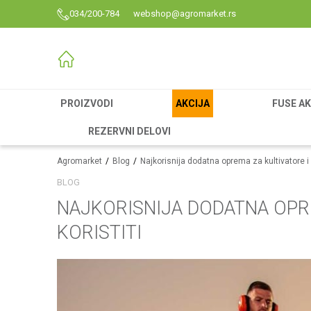
034/200-784
webshop@agromarket.rs
PROIZVODI
AKCIJA
FUSE AK
REZERVNI DELOVI
Agromarket
Blog
Najkorisnija dodatna oprema za kultivatore i k
BLOG
NAJKORISNIJA DODATNA OPRE
KORISTITI