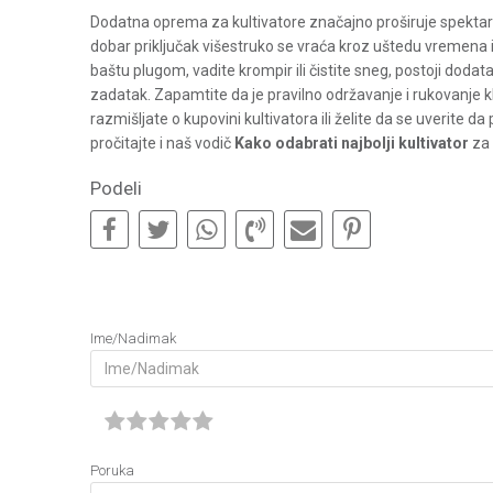
Dodatna oprema za kultivatore značajno proširuje spektar
dobar priključak višestruko se vraća kroz uštedu vremena i 
baštu plugom, vadite krompir ili čistite sneg, postoji dodata
zadatak. Zapamtite da je pravilno održavanje i rukovanje kl
razmišljate o kupovini kultivatora ili želite da se uverit
pročitajte i naš vodič
Kako odabrati najbolji kultivator
za 
Podeli
Ime/Nadimak
Poruka