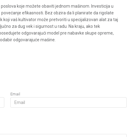
 poslova koje možete obaviti jednom mašinom. Investicija u
povećanje efikasnosti. Bez obzira da li planirate da rigolate
k koji vaš kultivator može pretvoriti u specijalizovan alat za taj
jučno za dug vek i sigurnost u radu. Na kraju, ako tek
e da posedujete odgovarajući model pre nabavke skupe opreme,
odabir odgovarajuće mašine.
Email