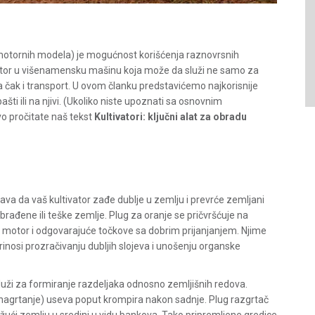
 motornih modela) je mogućnost korišćenja raznovrsnih
ivator u višenamensku mašinu koja može da služi ne samo za
pa čak i transport. U ovom članku predstavićemo najkorisnije
ašti ili na njivi. (Ukoliko niste upoznati sa osnovnim
o pročitate naš tekst
Kultivatori: ključni alat za obradu
a da vaš kultivator zađe dublje u zemlju i prevrće zemljani
obrađene ili teške zemlje. Plug za oranje se pričvršćuje na
n motor i odgovarajuće točkove sa dobrim prijanjanjem. Njime
inosi prozračivanju dubljih slojeva i unošenju organske
luži za formiranje razdeljaka odnosno zemljišnih redova.
je (nagrtanje) useva poput krompira nakon sadnje. Plug razgrtač