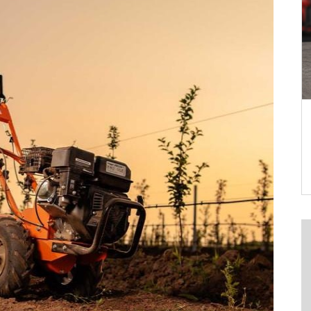
BLOG
Električni vs. benzinski kultivatori
DETALJNIJE