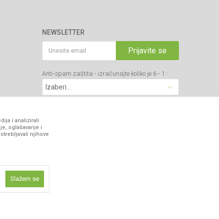
NEWSLETTER
Prijavite se
Anti-spam zaštita - izračunajte koliko je 6 - 1 :
VIBER I SMS NEWSLETTER
ja i analizirali
je, oglašavanje i
otrebljavali njihove
Prijavite se
PRATITE NAS
Slažem se
ne funkcije kao
isti kolačiće