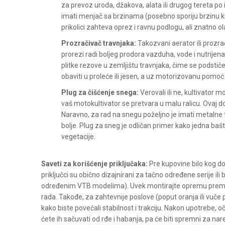
za prevoz uroda, džakova, alata ili drugog tereta po 
imati menjač sa brzinama (posebno sporiju brzinu k
prikolici zahteva oprez i ravnu podlogu, ali znatno
Prozračivač travnjaka:
Takozvani aerator ili prozrač
prorezi radi boljeg prodora vazduha, vode i nutrijenat
plitke rezove u zemljištu travnjaka, čime se podstiče 
obaviti u proleće ili jesen, a uz motorizovanu pomoć
Plug za čišćenje snega:
Verovali ili ne, kultivator 
vaš motokultivator se pretvara u malu ralicu. Ovaj d
Naravno, za rad na snegu poželjno je imati metalne 
bolje. Plug za sneg je odličan primer kako jedna b
vegetacije.
Saveti za korišćenje priključaka:
Pre kupovine bilo kog d
priključci su obično dizajnirani za tačno određene serije ili 
određenim VTB modelima). Uvek montirajte opremu prema 
rada. Takođe, za zahtevnije poslove (poput oranja ili vuče 
kako biste povećali stabilnost i trakciju. Nakon upotrebe, očis
ćete ih sačuvati od rđe i habanja, pa će biti spremni za na