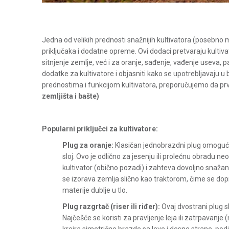
Jedna od velikih prednosti snažnijih kultivatora (posebno
priključaka i dodatne opreme. Ovi dodaci pretvaraju kult
sitnjenje zemlje, već i za oranje, sađenje, vađenje useva, 
dodatke za kultivatore i objasniti kako se upotrebljavaju u b
prednostima i funkcijom kultivatora, preporučujemo da prv
zemljišta i bašte
)
Popularni priključci za kultivatore:
Plug za oranje:
Klasičan jednobrazdni plug omogućav
sloj. Ovo je odlično za jesenju ili prolećnu obradu ne
kultivator (obično pozadi) i zahteva dovoljno snaža
se izorava zemlja slično kao traktorom, čime se dopr
materije dublje u tlo.
Plug razgrtač (riser ili riđer):
Ovaj dvostrani plug s
Najčešće se koristi za pravljenje leja ili zatrpavan