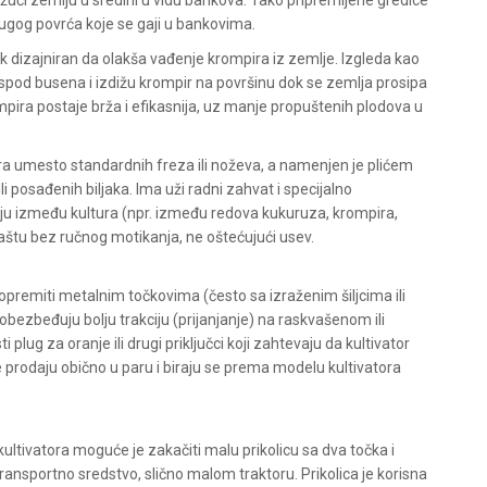
ižući zemlju u sredini u vidu bankova. Tako pripremljene gredice
rugog povrća koje se gaji u bankovima.
ak dizajniran da olakša vađenje krompira iz zemlje. Izgleda kao
ju ispod busena i izdižu krompir na površinu dok se zemlja prosipa
ira postaje brža i efikasnija, uz manje propuštenih plodova u
ra umesto standardnih freza ili noževa, a namenjen je plićem
 posađenih biljaka. Ima uži radni zahvat i specijalno
mlju između kultura (npr. između redova kukuruza, krompira,
aštu bez ručnog motikanja, ne oštećujući usev.
opremiti metalnim točkovima (često sa izraženim šiljcima ili
ezbeđuju bolju trakciju (prijanjanje) na raskvašenom ili
plug za oranje ili drugi priključci koji zahtevaju da kultivator
e prodaju obično u paru i biraju se prema modelu kultivatora
tivatora moguće je zakačiti malu prikolicu sa dva točka i
ransportno sredstvo, slično malom traktoru. Prikolica je korisna