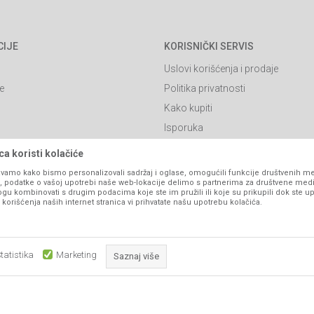
CIJE
KORISNIČKI SERVIS
Uslovi korišćenja i prodaje
e
Politika privatnosti
Kako kupiti
Isporuka
Click & Collect
a koristi kolačiće
Načini plaćanja
vamo kako bismo personalizovali sadržaj i oglase, omogućili funkcije društvenih medi
ko, podatke o vašoj upotrebi naše web-lokacije delimo s partnerima za društvene medi
itanja
Plaćanje karticama
ogu kombinovati s drugim podacima koje ste im pružili ili koje su prikupili dok ste up
orišćenja naših internet stranica vi prihvatate našu upotrebu kolačića.
Web kredit Raiffeisen banke
l
Pravo na odustajanje
Reklamacije
tatistika
Marketing
Saznaj više
Povraćaj sredstava
Zamena artikala
Obavezni kolačići čine stranicu upotrebljivom omogućavajući osnov
što su navigacija stranicom i pristup zaštićenim područjima. Sajt kor