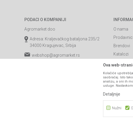
PODACI O KOMPANIJI
INFORMA
Agromarket doo
O nama
Prodavnic
Adresa: Kraljevačkog bataljona 235/2
34000 Kragujevac, Srbija
Brendovi
Katalozi
webshop@agromarket.rs
Saradnja
034/200-784
Ova web-stranic
Blog
Kolačiće upotreblja
PIB: 102135221
saobraćaj. Isto ta
Najčešća p
analizu, a oni ih m
Matični broj: 07593252
usluge. Nastavkom k
Kontakt
Detaljnije
B2B Porta
Nužni
S
Nužni