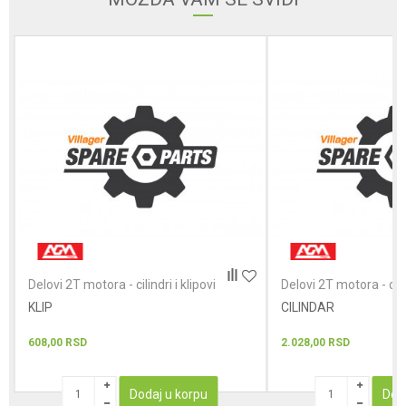
Poruka
POŠALJI
Delovi 2T motora - cilindri i klipovi
Delovi 2T motora - cilin
KLIP
CILINDAR
608,00
RSD
2.028,00
RSD
Dodaj u korpu
Dod