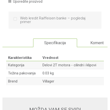
Uporedite proizvod
Web kredit Raiffeisen banke – pogledaj
primer
Specifikacija
Komentari
Karakteristika
Vrednost
Kategorija
Delovi 2T motora - cilindri i klipovi
Težina pakovanja
0.03 kg
Brend
Villager
Ime/Nadimak
Email
MOŽDA VAM SE SVIDI