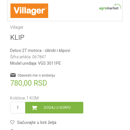
Villager
KLIP
Delovi 2T motora - cilindri i klipovi
Šifra artikla:
067847
Model uređaja:
VGS 3011PE
Obavesti me o sniženju
780,00
RSD
Količina:
1
KOM
DODAJ U KORPU
Sačuvajte u listi želja