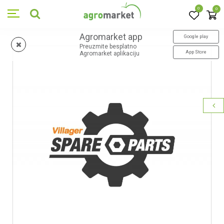
0
0
Agromarket app
Google play
Preuzmite besplatno
App Store
Agromarket aplikaciju