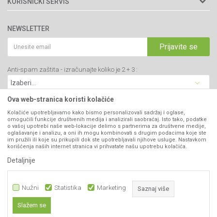
KORISNIČKI SERVIS
34000 Kragujevac, Srbija
Prodavnice
Uslovi korišćenja i prodaje
webshop@agromarket.rs
Brendovi
NEWSLETTER
Politika privatnosti
Katalozi
034/200-784
Kako kupiti
Prijavite se
Saradnja
PIB: 102135221
Isporuka
Blog
Anti-spam zaštita - izračunajte koliko je 2 + 3 :
Click & Collect
Matični broj: 07593252
Najčešća pitanja
Načini plaćanja
Kontakt
Plaćanje karticama
Ova web-stranica koristi kolačiće
B2B Portal
Web kredit Raiffeisen banke
Kolačiće upotrebljavamo kako bismo personalizovali sadržaj i oglase,
VIBER I SMS NEWSLETTER
omogućili funkcije društvenih medija i analizirali saobraćaj. Isto tako, podatke
Pravo na odustajanje
o vašoj upotrebi naše web-lokacije delimo s partnerima za društvene medije,
oglašavanje i analizu, a oni ih mogu kombinovati s drugim podacima koje ste
Prijavite se
Reklamacije
im pružili ili koje su prikupili dok ste upotrebljavali njihove usluge. Nastavkom
korišćenja naših internet stranica vi prihvatate našu upotrebu kolačića.
Povraćaj sredstava
Detaljnije
PRATITE NAS
Zamena artikala
Nužni
Statistika
Marketing
Saznaj više
Slažem se