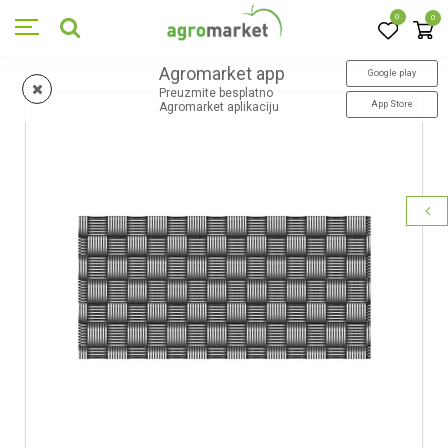
0
0
Agromarket app
Google play
Preuzmite besplatno
App Store
Agromarket aplikaciju