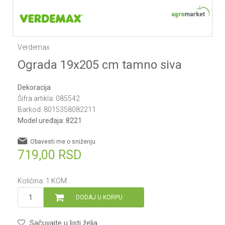
Verdemax
Ograda 19x205 cm tamno siva
Dekoracija
Šifra artikla:
085542
Barkod:
8015358082211
Model uređaja:
8221
Obavesti me o sniženju
719,00
RSD
Količina:
1
KOM
DODAJ U KORPU
Sačuvajte u listi želja