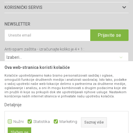
Adresa: Kraljevačkog bataljona 235/2
O nama
KORISNIČKI SERVIS
34000 Kragujevac, Srbija
Prodavnice
Uslovi korišćenja i prodaje
webshop@agromarket.rs
Brendovi
NEWSLETTER
Politika privatnosti
Katalozi
034/200-784
Kako kupiti
Prijavite se
Saradnja
PIB: 102135221
Isporuka
Blog
Anti-spam zaštita - izračunajte koliko je 4 + 1 :
Click & Collect
Matični broj: 07593252
Najčešća pitanja
Načini plaćanja
Kontakt
Plaćanje karticama
Ova web-stranica koristi kolačiće
B2B Portal
Web kredit Raiffeisen banke
Kolačiće upotrebljavamo kako bismo personalizovali sadržaj i oglase,
VIBER I SMS NEWSLETTER
omogućili funkcije društvenih medija i analizirali saobraćaj. Isto tako, podatke
Pravo na odustajanje
o vašoj upotrebi naše web-lokacije delimo s partnerima za društvene medije,
oglašavanje i analizu, a oni ih mogu kombinovati s drugim podacima koje ste
Prijavite se
Reklamacije
im pružili ili koje su prikupili dok ste upotrebljavali njihove usluge. Nastavkom
korišćenja naših internet stranica vi prihvatate našu upotrebu kolačića.
Povraćaj sredstava
Detaljnije
PRATITE NAS
Zamena artikala
Nužni
Statistika
Marketing
Saznaj više
Slažem se