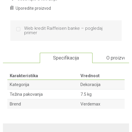
Uporedite proizvod
Web kredit Raiffeisen banke – pogledaj
primer
Specifikacija
O proizvodu
Karakteristika
Vrednost
Kategorija
Dekoracija
Težina pakovanja
7.5 kg
Brend
Verdemax
Ime/Nadimak