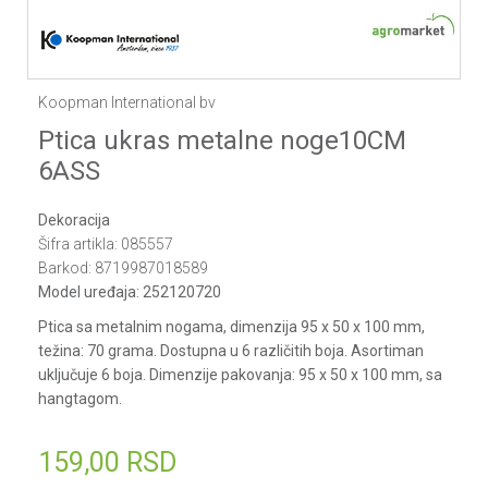
Koopman International bv
Ptica ukras metalne noge10CM
6ASS
Dekoracija
Šifra artikla:
085557
Barkod:
8719987018589
Model uređaja:
252120720
Ptica sa metalnim nogama, dimenzija 95 x 50 x 100 mm,
težina: 70 grama. Dostupna u 6 različitih boja. Asortiman
uključuje 6 boja. Dimenzije pakovanja: 95 x 50 x 100 mm, sa
hangtagom.
159,00
RSD