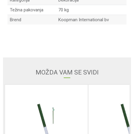
Kategorija
Dekoracija
Težina pakovanja
70 kg
Brend
Koopman International bv
Ime/Nadimak
Email
MOŽDA VAM SE SVIDI
Poruka