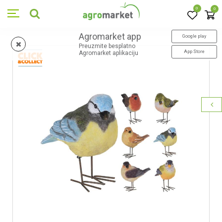
0
0
Agromarket app
Google play
Preuzmite besplatno
App Store
Agromarket aplikaciju