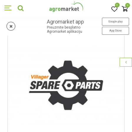
0
0
Agromarket app
Google play
Preuzmite besplatno
App Store
Agromarket aplikaciju