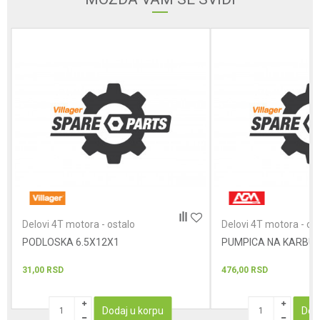
Poruka
POŠALJI
Delovi 4T motora - ostalo
Delovi 4T motora - os
PODLOSKA 6.5X12X1
PUMPICA NA KARBU
31,00
RSD
476,00
RSD
Dodaj u korpu
Dod