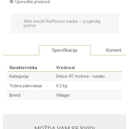
Uporedite proizvod
Web kredit Raiffeisen banke – pogledaj
primer
Specifikacija
Komentari
Karakteristika
Vrednost
Kategorija
Delovi 4T motora - ostalo
Težina pakovanja
0.2 kg
Brend
Villager
Ime/Nadimak
Email
MOŽDA VAM SE SVIDI