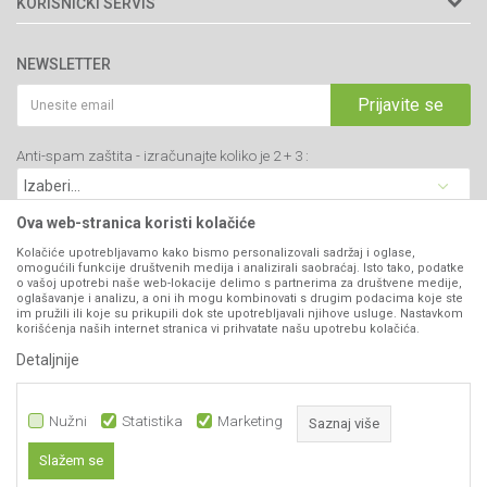
KORISNIČKI SERVIS
34000 Kragujevac, Srbija
Prodavnice
Uslovi korišćenja i prodaje
webshop@agromarket.rs
Brendovi
NEWSLETTER
Politika privatnosti
Katalozi
034/200-784
Kako kupiti
Prijavite se
Saradnja
PIB: 102135221
Isporuka
Blog
Anti-spam zaštita - izračunajte koliko je 2 + 3 :
Click & Collect
Matični broj: 07593252
Najčešća pitanja
Načini plaćanja
Kontakt
Plaćanje karticama
Ova web-stranica koristi kolačiće
B2B Portal
Web kredit Raiffeisen banke
Kolačiće upotrebljavamo kako bismo personalizovali sadržaj i oglase,
VIBER I SMS NEWSLETTER
omogućili funkcije društvenih medija i analizirali saobraćaj. Isto tako, podatke
Pravo na odustajanje
o vašoj upotrebi naše web-lokacije delimo s partnerima za društvene medije,
oglašavanje i analizu, a oni ih mogu kombinovati s drugim podacima koje ste
Prijavite se
Reklamacije
im pružili ili koje su prikupili dok ste upotrebljavali njihove usluge. Nastavkom
korišćenja naših internet stranica vi prihvatate našu upotrebu kolačića.
Povraćaj sredstava
Detaljnije
PRATITE NAS
Zamena artikala
Nužni
Statistika
Marketing
Saznaj više
Slažem se