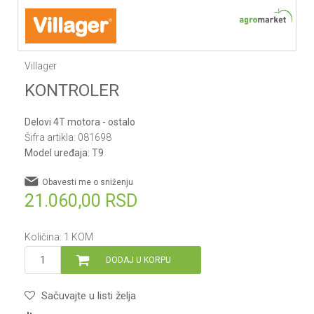
Villager
KONTROLER
Delovi 4T motora - ostalo
Šifra artikla:
081698
Model uređaja:
T9
Obavesti me o sniženju
21.060,00
RSD
Količina:
1
KOM
DODAJ U KORPU
Sačuvajte u listi želja