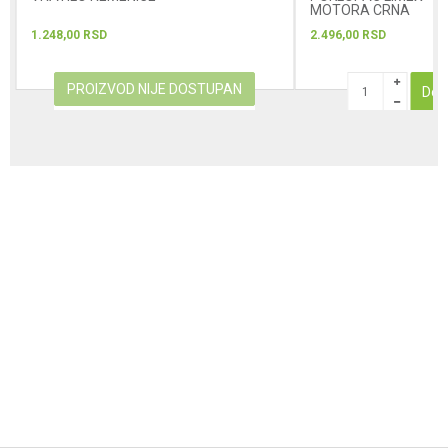
MOTORA CRNA
1.248,00
RSD
2.496,00
RSD
PROIZVOD NIJE DOSTUPAN
Dod