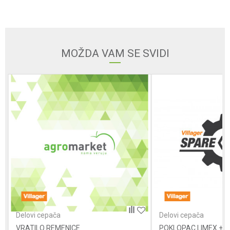
Email
MOŽDA VAM SE SVIDI
Poruka
POŠALJI
Delovi cepača
Delovi cepača
VRATILO REMENICE
POKLOPAC LIMEX + U