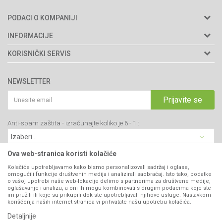
PODACI O KOMPANIJI
Agromarket doo
INFORMACIJE
Adresa: Kraljevačkog bataljona 235/2
O nama
KORISNIČKI SERVIS
34000 Kragujevac, Srbija
Prodavnice
Uslovi korišćenja i prodaje
webshop@agromarket.rs
Brendovi
NEWSLETTER
Politika privatnosti
Katalozi
034/200-784
Kako kupiti
Prijavite se
Saradnja
PIB: 102135221
Isporuka
Blog
Anti-spam zaštita - izračunajte koliko je 6 - 1 :
Click & Collect
Matični broj: 07593252
Najčešća pitanja
Načini plaćanja
Kontakt
Plaćanje karticama
Ova web-stranica koristi kolačiće
B2B Portal
Web kredit Raiffeisen banke
Kolačiće upotrebljavamo kako bismo personalizovali sadržaj i oglase,
VIBER I SMS NEWSLETTER
omogućili funkcije društvenih medija i analizirali saobraćaj. Isto tako, podatke
Pravo na odustajanje
o vašoj upotrebi naše web-lokacije delimo s partnerima za društvene medije,
oglašavanje i analizu, a oni ih mogu kombinovati s drugim podacima koje ste
Prijavite se
Reklamacije
im pružili ili koje su prikupili dok ste upotrebljavali njihove usluge. Nastavkom
korišćenja naših internet stranica vi prihvatate našu upotrebu kolačića.
Povraćaj sredstava
Detaljnije
PRATITE NAS