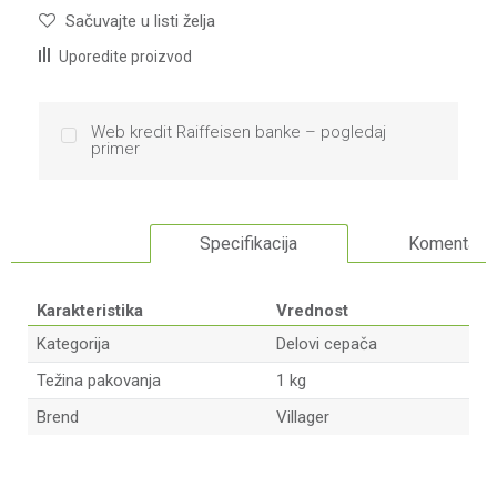
Sačuvajte u listi želja
Uporedite proizvod
Web kredit Raiffeisen banke – pogledaj
primer
Specifikacija
Komentari
Karakteristika
Vrednost
Kategorija
Delovi cepača
Težina pakovanja
1 kg
Brend
Villager
Ime/Nadimak