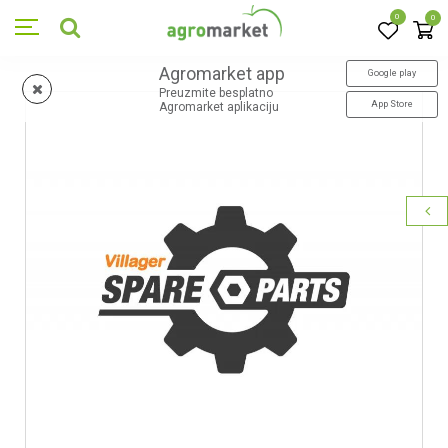
0
0
Agromarket app
Google play
Preuzmite besplatno
App Store
Agromarket aplikaciju