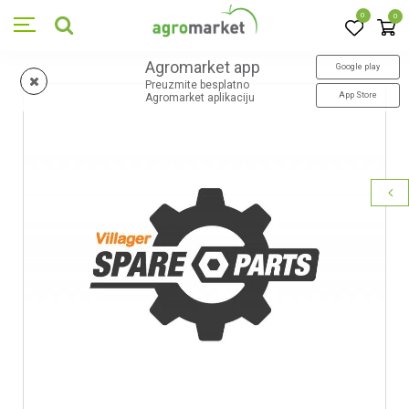
0
0
Agromarket app
Google play
Preuzmite besplatno
App Store
Agromarket aplikaciju