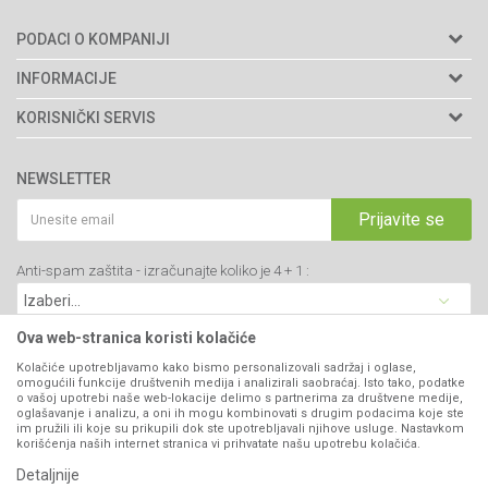
PODACI O KOMPANIJI
Agromarket doo
INFORMACIJE
Adresa: Kraljevačkog bataljona 235/2
O nama
KORISNIČKI SERVIS
34000 Kragujevac, Srbija
Prodavnice
Uslovi korišćenja i prodaje
webshop@agromarket.rs
Brendovi
NEWSLETTER
Politika privatnosti
Katalozi
034/200-784
Kako kupiti
Prijavite se
Saradnja
PIB: 102135221
Isporuka
Blog
Anti-spam zaštita - izračunajte koliko je 4 + 1 :
Click & Collect
Matični broj: 07593252
Najčešća pitanja
Načini plaćanja
Kontakt
Plaćanje karticama
Ova web-stranica koristi kolačiće
B2B Portal
Web kredit Raiffeisen banke
Kolačiće upotrebljavamo kako bismo personalizovali sadržaj i oglase,
VIBER I SMS NEWSLETTER
omogućili funkcije društvenih medija i analizirali saobraćaj. Isto tako, podatke
Pravo na odustajanje
o vašoj upotrebi naše web-lokacije delimo s partnerima za društvene medije,
oglašavanje i analizu, a oni ih mogu kombinovati s drugim podacima koje ste
Prijavite se
Reklamacije
im pružili ili koje su prikupili dok ste upotrebljavali njihove usluge. Nastavkom
korišćenja naših internet stranica vi prihvatate našu upotrebu kolačića.
Povraćaj sredstava
Detaljnije
PRATITE NAS