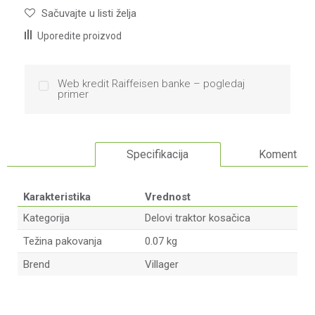
Sačuvajte u listi želja
Uporedite proizvod
Web kredit Raiffeisen banke – pogledaj
primer
Specifikacija
Komentari
Karakteristika
Vrednost
Kategorija
Delovi traktor kosačica
Težina pakovanja
0.07 kg
Brend
Villager
Ime/Nadimak