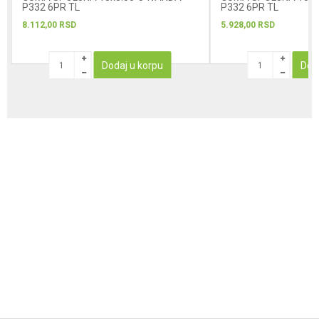
P332 6PR TL
P332 6PR TL
8.112,00
RSD
5.928,00
RSD
Dodaj u korpu
Dod