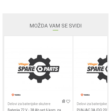
Email
MOŽDA VAM SE SVIDI
Poruka
POŠALJI
Delovi za baterijske skutere
Delovi za baterijske s
Baterija 72 V - 38 Ah set 6 kom. za
PUNJAC 3A (DO 2025