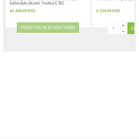
baterijski skuter Yadea E 8S
62.400,00
RSD
4.524,00
RSD
PROIZVOD NIJE DOSTUPAN
Dod