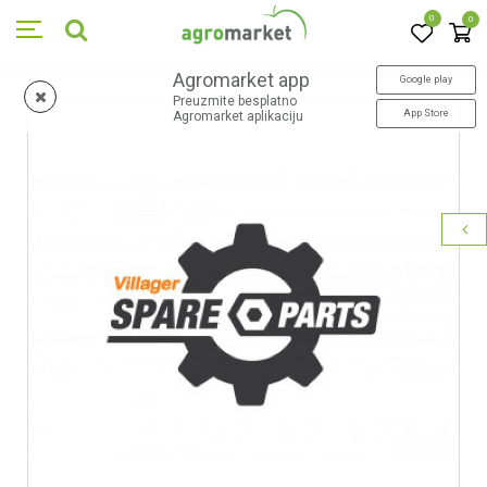
0
0
Agromarket app
Google play
Preuzmite besplatno
App Store
Agromarket aplikaciju