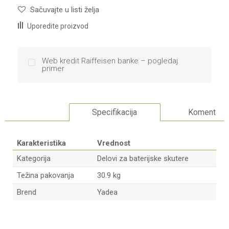
Sačuvajte u listi želja
Uporedite proizvod
Web kredit Raiffeisen banke – pogledaj
primer
Specifikacija
Komentari
Karakteristika
Vrednost
Kategorija
Delovi za baterijske skutere
Težina pakovanja
30.9 kg
Brend
Yadea
Ime/Nadimak