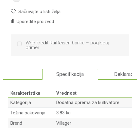
Sačuvajte u listi želja
Uporedite proizvod
Web kredit Raiffeisen banke – pogledaj
primer
Specifikacija
Deklaracija
Karakteristika
Vrednost
Kategorija
Dodatna oprema za kultivatore
Težina pakovanja
3.83 kg
Brend
Villager
Ime/Nadimak