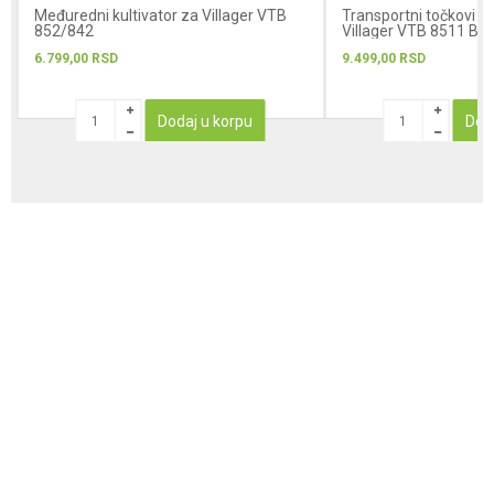
Međuredni kultivator za Villager VTB
Transportni točkovi za
852/842
Villager VTB 8511 B /
6.799,00
RSD
9.499,00
RSD
Dodaj u korpu
Dod