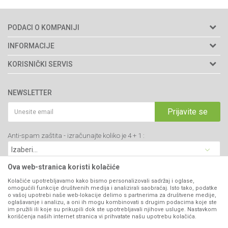
PODACI O KOMPANIJI
Agromarket doo
INFORMACIJE
Adresa: Kraljevačkog bataljona 235/2
O nama
KORISNIČKI SERVIS
34000 Kragujevac, Srbija
Prodavnice
Uslovi korišćenja i prodaje
webshop@agromarket.rs
Brendovi
NEWSLETTER
Politika privatnosti
Katalozi
034/200-784
Kako kupiti
Prijavite se
Saradnja
PIB: 102135221
Isporuka
Blog
Anti-spam zaštita - izračunajte koliko je 4 + 1 :
Click & Collect
Matični broj: 07593252
Najčešća pitanja
Načini plaćanja
Kontakt
Plaćanje karticama
Ova web-stranica koristi kolačiće
B2B Portal
Web kredit Raiffeisen banke
Kolačiće upotrebljavamo kako bismo personalizovali sadržaj i oglase,
VIBER I SMS NEWSLETTER
omogućili funkcije društvenih medija i analizirali saobraćaj. Isto tako, podatke
Pravo na odustajanje
o vašoj upotrebi naše web-lokacije delimo s partnerima za društvene medije,
oglašavanje i analizu, a oni ih mogu kombinovati s drugim podacima koje ste
Prijavite se
Reklamacije
im pružili ili koje su prikupili dok ste upotrebljavali njihove usluge. Nastavkom
korišćenja naših internet stranica vi prihvatate našu upotrebu kolačića.
Povraćaj sredstava