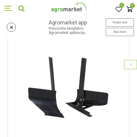
0
0
Agromarket app
Google play
Preuzmite besplatno
App Store
Agromarket aplikaciju