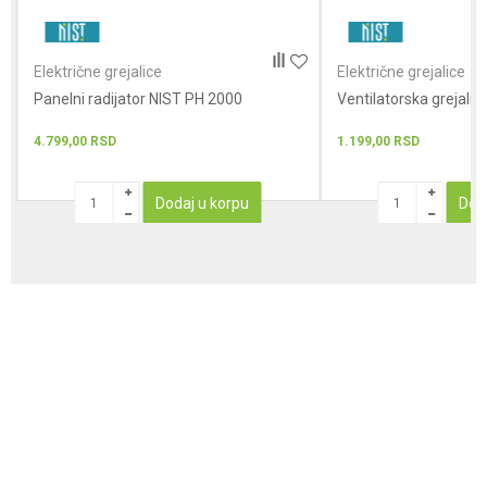
POŠALJI
Električne grejalice
Električne grejalice
Panelni radijator NIST PH 2000
Ventilatorska grejali
4.799,00
RSD
1.199,00
RSD
Dodaj u korpu
Dod