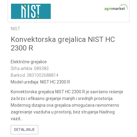
NIST
Konvektorska grejalica NIST HC
2300 R
Električne grejalice
Šifra artikla:
089383
Barkod:
3831002688814
Model uređaja:
NIST HC 2300 R
Konvektorska grejalica NIST HC 2300 R je savršeno rešenje
za brzo i efikasno grejanje manjih i srednjih prostorija.
Modernog dizajna ova grejalica omogućava ravnomerno
zagrevanje vazduha u prostoriji, bez strujanja hladnog
vazd
...
DETALJNIJE