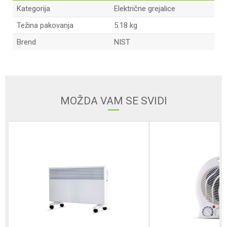
Kategorija
Električne grejalice
Težina pakovanja
5.18 kg
Brend
NIST
Ime/Nadimak
Email
MOŽDA VAM SE SVIDI
Poruka