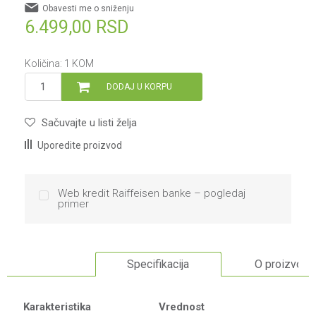
Obavesti me o sniženju
6.499,00
RSD
Količina:
1
KOM
DODAJ U KORPU
Sačuvajte u listi želja
Uporedite proizvod
Web kredit Raiffeisen banke – pogledaj
primer
Specifikacija
O proizvodu
Karakteristika
Vrednost