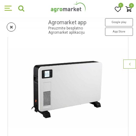
0
0
Agromarket app
Google play
Preuzmite besplatno
App Store
Agromarket aplikaciju