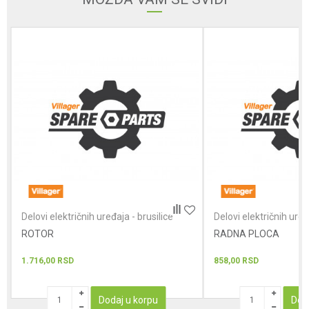
Poruka
POŠALJI
Delovi električnih uređaja - brusilice
Delovi električnih uređ
ROTOR
RADNA PLOCA
1.716,00
RSD
858,00
RSD
Dodaj u korpu
Dod