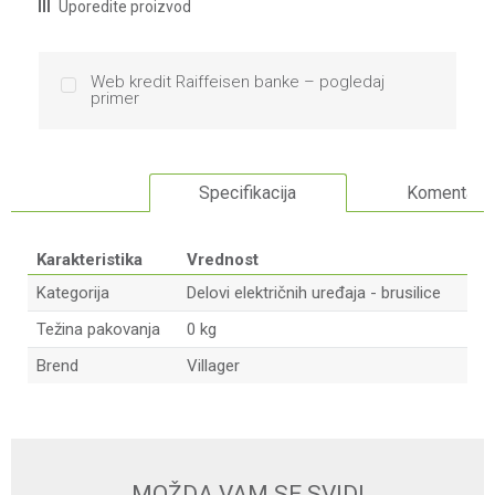
Uporedite proizvod
Web kredit Raiffeisen banke – pogledaj
primer
Specifikacija
Komentari
Karakteristika
Vrednost
Kategorija
Delovi električnih uređaja - brusilice
Težina pakovanja
0 kg
Brend
Villager
Ime/Nadimak
Email
MOŽDA VAM SE SVIDI