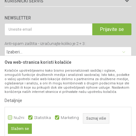
KORISNIČKI SERVIS
34000 Kragujevac, Srbija
Prodavnice
Uslovi korišćenja i prodaje
webshop@agromarket.rs
Brendovi
NEWSLETTER
Politika privatnosti
Katalozi
034/200-784
Kako kupiti
Prijavite se
Saradnja
PIB: 102135221
Isporuka
Blog
Anti-spam zaštita - izračunajte koliko je 2 + 3 :
Click & Collect
Matični broj: 07593252
Najčešća pitanja
Načini plaćanja
Kontakt
Plaćanje karticama
Ova web-stranica koristi kolačiće
B2B Portal
Web kredit Raiffeisen banke
Kolačiće upotrebljavamo kako bismo personalizovali sadržaj i oglase,
VIBER I SMS NEWSLETTER
omogućili funkcije društvenih medija i analizirali saobraćaj. Isto tako, podatke
Pravo na odustajanje
o vašoj upotrebi naše web-lokacije delimo s partnerima za društvene medije,
oglašavanje i analizu, a oni ih mogu kombinovati s drugim podacima koje ste
Prijavite se
Reklamacije
im pružili ili koje su prikupili dok ste upotrebljavali njihove usluge. Nastavkom
korišćenja naših internet stranica vi prihvatate našu upotrebu kolačića.
Povraćaj sredstava
Detaljnije
PRATITE NAS
Zamena artikala
Nužni
Statistika
Marketing
Saznaj više
Slažem se