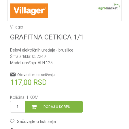
Villager
GRAFITNA CETKICA 1/1
Delovi električnih uređaja - brusilice
Šifra artikla:
052249
Model uređaja:
VLN 125
Obavesti me o sniženju
117,00
RSD
Količina:
1
KOM
DODAJ U KORPU
Sačuvajte u listi želja