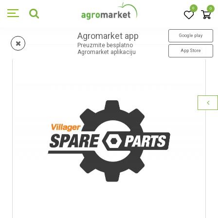
0
0
Agromarket app
Google play
Preuzmite besplatno
App Store
Agromarket aplikaciju