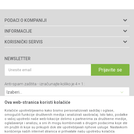
PODACI O KOMPANIJI
Agromarket doo
INFORMACIJE
Adresa: Kraljevačkog bataljona 235/2
O nama
KORISNIČKI SERVIS
34000 Kragujevac, Srbija
Prodavnice
Uslovi korišćenja i prodaje
webshop@agromarket.rs
Brendovi
NEWSLETTER
Politika privatnosti
Katalozi
034/200-784
Kako kupiti
Prijavite se
Saradnja
PIB: 102135221
Isporuka
Blog
Anti-spam zaštita - izračunajte koliko je 4 + 1 :
Click & Collect
Matični broj: 07593252
Najčešća pitanja
Načini plaćanja
Kontakt
Plaćanje karticama
Ova web-stranica koristi kolačiće
B2B Portal
Web kredit Raiffeisen banke
Kolačiće upotrebljavamo kako bismo personalizovali sadržaj i oglase,
VIBER I SMS NEWSLETTER
omogućili funkcije društvenih medija i analizirali saobraćaj. Isto tako, podatke
Pravo na odustajanje
o vašoj upotrebi naše web-lokacije delimo s partnerima za društvene medije,
oglašavanje i analizu, a oni ih mogu kombinovati s drugim podacima koje ste
Prijavite se
Reklamacije
im pružili ili koje su prikupili dok ste upotrebljavali njihove usluge. Nastavkom
korišćenja naših internet stranica vi prihvatate našu upotrebu kolačića.