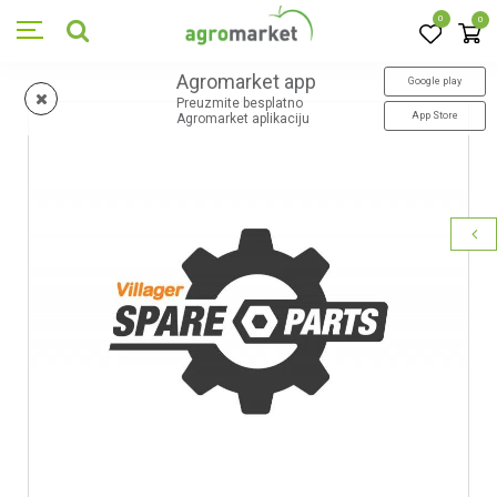
0
0
Agromarket app
Google play
Preuzmite besplatno
App Store
Agromarket aplikaciju