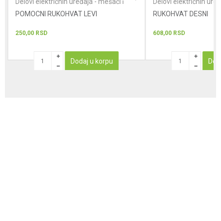
Delovi električnih uređaja - mešači i
Delovi električnih uređ
brusilice za zid
brusilice za zid
POMOCNI RUKOHVAT LEVI
RUKOHVAT DESNI
250,00
RSD
608,00
RSD
Dodaj u korpu
Dod