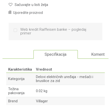
Sačuvajte u listi želja
Uporedite proizvod
Web kredit Raiffeisen banke – pogledaj
primer
Specifikacija
Komentari
Karakteristika
Vrednost
Delovi električnih uređaja - mešači i
Kategorija
brusilice za zid
Težina
0.02 kg
pakovanja
Brend
Villager
Ime/Nadimak