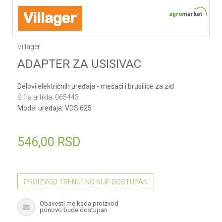
Villager
ADAPTER ZA USISIVAC
Delovi električnih uređaja - mešači i brusilice za zid
Šifra artikla:
065443
Model uređaja:
VDS 625
546,00
RSD
PROIZVOD TRENUTNO NIJE DOSTUPAN
Obavesti me kada proizvod
ponovo bude dostupan