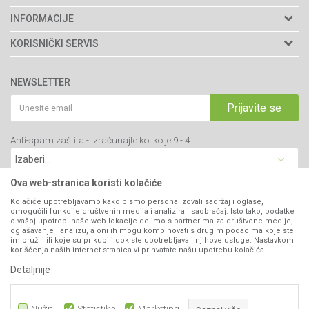
Agromarket doo
INFORMACIJE
Adresa: Kraljevačkog bataljona 235/2
O nama
KORISNIČKI SERVIS
34000 Kragujevac, Srbija
Prodavnice
Uslovi korišćenja i prodaje
webshop@agromarket.rs
Brendovi
NEWSLETTER
Politika privatnosti
Katalozi
034/200-784
Kako kupiti
Prijavite se
Saradnja
PIB: 102135221
Isporuka
Blog
Anti-spam zaštita - izračunajte koliko je 9 - 4 :
Click & Collect
Matični broj: 07593252
Najčešća pitanja
Načini plaćanja
Kontakt
Plaćanje karticama
Ova web-stranica koristi kolačiće
B2B Portal
Web kredit Raiffeisen banke
Kolačiće upotrebljavamo kako bismo personalizovali sadržaj i oglase,
VIBER I SMS NEWSLETTER
omogućili funkcije društvenih medija i analizirali saobraćaj. Isto tako, podatke
Pravo na odustajanje
o vašoj upotrebi naše web-lokacije delimo s partnerima za društvene medije,
oglašavanje i analizu, a oni ih mogu kombinovati s drugim podacima koje ste
Prijavite se
Reklamacije
im pružili ili koje su prikupili dok ste upotrebljavali njihove usluge. Nastavkom
korišćenja naših internet stranica vi prihvatate našu upotrebu kolačića.
Povraćaj sredstava
Detaljnije
PRATITE NAS
Zamena artikala
Nužni
Statistika
Marketing