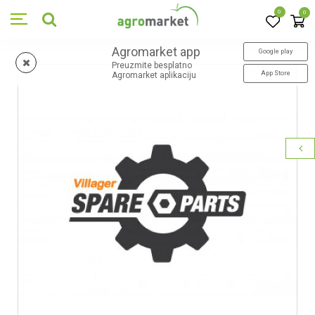
0
0
Agromarket app
Google play
Preuzmite besplatno
App Store
Agromarket aplikaciju