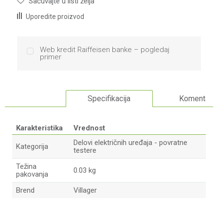
Sačuvajte u listi želja
Uporedite proizvod
Web kredit Raiffeisen banke – pogledaj
primer
Specifikacija
Komentari
Karakteristika
Vrednost
Delovi električnih uređaja - povratne
Kategorija
testere
Težina
0.03 kg
pakovanja
Brend
Villager
Ime/Nadimak