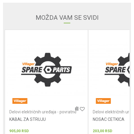
Email
MOŽDA VAM SE SVIDI
Poruka
POŠALJI
Delovi električnih uređaja - povratne
Delovi električnih ure
testere
testere
KABAL ZA STRUJU
NOSAC CETKICA
905,00
RSD
203,00
RSD