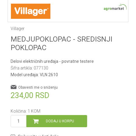
Villager
MEDJUPOKLOPAC - SREDISNJI
POKLOPAC
Delovi električnih uređaja - povratne testere
Šifra artikla:
077130
Model uređaja:
VLN 2610
Obavesti me o sniženju
234,00
RSD
Količina:
1
KOM
DODAJ U KORPU