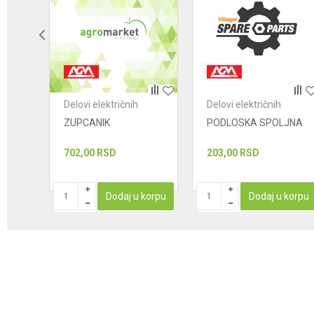
POŠALJI
Delovi električnih
Delovi električnih
ružne
uređaja - ručne kružne
uređaja - ručne kružne
ZUPCANIK
PODLOSKA SPOLJNA
testere
testere
702,00
RSD
203,00
RSD
korpu
Dodaj u korpu
Dodaj u korpu