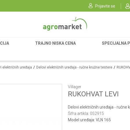
Prijavite se
CIJA
TRAJNO NISKA CENA
SPECIJALNA 
vi električnih uređaja
Delovi električnih uređaja - ručne kružne testere
RUKOHV
Villager
RUKOHVAT LEVI
Delovi električnih uređaja - ručne 
Šifra artikla:
052915
Model uređaja:
VLN 165