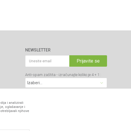
NEWSLETTER
Prijavite se
Anti-spam zaštita - izračunajte koliko je 4 + 1 :
VIBER I SMS NEWSLETTER
ja i analizirali
je, oglašavanje i
otrebljavali njihove
Prijavite se
PRATITE NAS