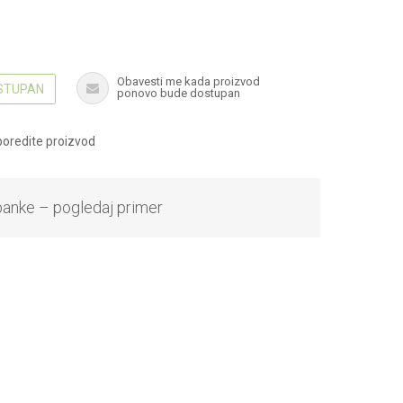
Obavesti me kada proizvod
OSTUPAN
ponovo bude dostupan
oredite proizvod
banke – pogledaj primer