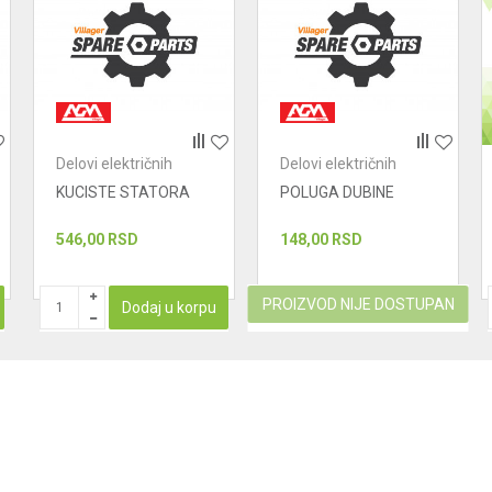
Delovi električnih
Delovi električnih
uređaja - ručne kružne
uređaja - ručne kružne
KUCISTE STATORA
POLUGA DUBINE
testere
testere
546,00
RSD
148,00
RSD
PROIZVOD NIJE DOSTUPAN
Dodaj u korpu