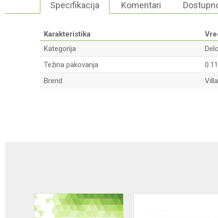
Specifikacija
Komentari
Dostupno
Karakteristika
Vre
Kategorija
Delo
Težina pakovanja
0.11
Brend
Vill
Ime/Nadimak
Poruka