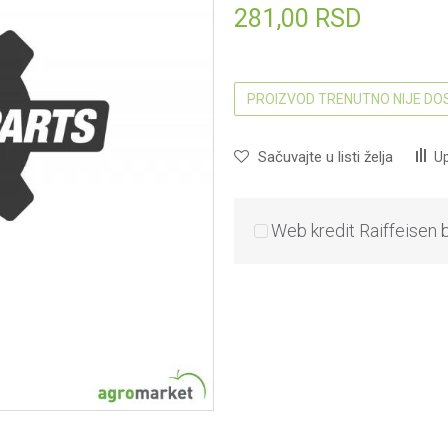
281,00
RSD
PROIZVOD TRENUTNO NIJE D
Sačuvajte u listi želja
Up
Web kredit Raiffeisen 