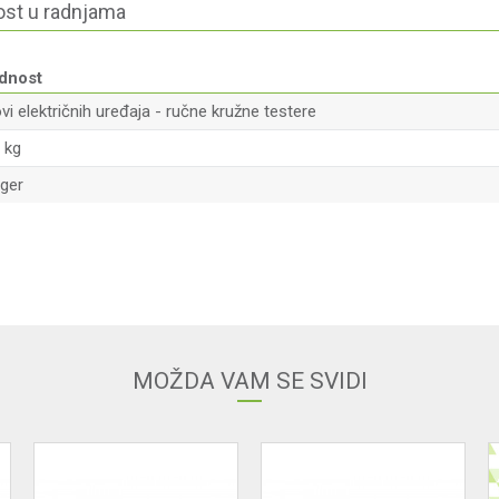
st u radnjama
dnost
vi električnih uređaja - ručne kružne testere
 kg
ager
Email
MOŽDA VAM SE SVIDI