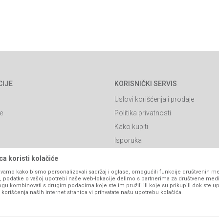
CIJE
KORISNIČKI SERVIS
Uslovi korišćenja i prodaje
e
Politika privatnosti
Kako kupiti
Isporuka
Click & Collect
a koristi kolačiće
Načini plaćanja
vamo kako bismo personalizovali sadržaj i oglase, omogućili funkcije društvenih medi
ko, podatke o vašoj upotrebi naše web-lokacije delimo s partnerima za društvene medi
itanja
Plaćanje karticama
ogu kombinovati s drugim podacima koje ste im pružili ili koje su prikupili dok ste up
orišćenja naših internet stranica vi prihvatate našu upotrebu kolačića.
Web kredit Raiffeisen banke
l
Pravo na odustajanje