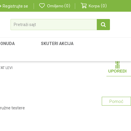
Omiljeno
0
Korpa
0
Registrujte se
Pretraži sajt
PONUDA
SKUTERI AKCIJA
AT LEVI
UPOREDI
Pomoć
kružne testere