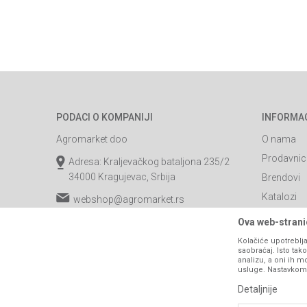
PODACI O KOMPANIJI
INFORMA
Agromarket doo
O nama
Prodavnic
Adresa: Kraljevačkog bataljona 235/2
34000 Kragujevac, Srbija
Brendovi
Katalozi
webshop@agromarket.rs
Saradnja
034/200-784
Ova web-stranic
Blog
Kolačiće upotreblja
PIB: 102135221
saobraćaj. Isto ta
Najčešća p
analizu, a oni ih m
Matični broj: 07593252
usluge. Nastavkom k
Kontakt
Detaljnije
B2B Porta