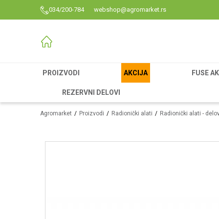
034/200-784
webshop@agromarket.rs
PROIZVODI
AKCIJA
FUSE AK
REZERVNI DELOVI
Agromarket
Proizvodi
Radionički alati
Radionički alati - delo