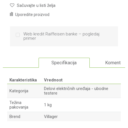
Sačuvajte u listi želja
Uporedite proizvod
Web kredit Raiffeisen banke – pogledaj
primer
Specifikacija
Komentari
Karakteristika
Vrednost
Delovi električnih uređaja - ubodne
Kategorija
testere
Težina
1 kg
pakovanja
Brend
Villager
Ime/Nadimak