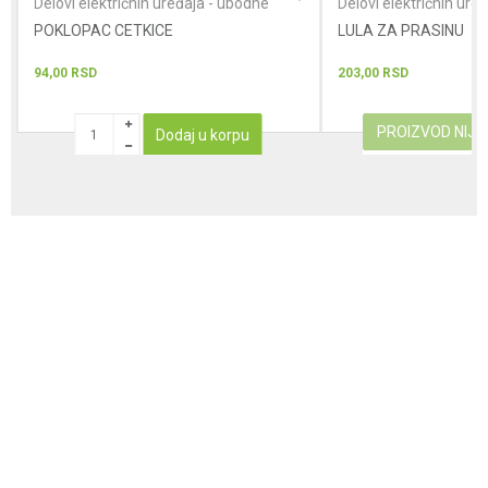
Delovi električnih uređaja - ubodne
Delovi električnih ure
testere
testere
POKLOPAC CETKICE
LULA ZA PRASINU
94,00
RSD
203,00
RSD
PROIZVOD NIJ
Dodaj u korpu