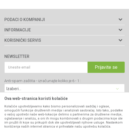
PODACI O KOMPANIJI
Agromarket doo
INFORMACIJE
Adresa: Kraljevačkog bataljona 235/2
O nama
KORISNIČKI SERVIS
34000 Kragujevac, Srbija
Prodavnice
Uslovi korišćenja i prodaje
webshop@agromarket.rs
Brendovi
NEWSLETTER
Politika privatnosti
Katalozi
034/200-784
Kako kupiti
Prijavite se
Saradnja
PIB: 102135221
Isporuka
Blog
Anti-spam zaštita - izračunajte koliko je 6 - 1 :
Click & Collect
Matični broj: 07593252
Najčešća pitanja
Načini plaćanja
Kontakt
Plaćanje karticama
Ova web-stranica koristi kolačiće
B2B Portal
Web kredit Raiffeisen banke
Kolačiće upotrebljavamo kako bismo personalizovali sadržaj i oglase,
VIBER I SMS NEWSLETTER
omogućili funkcije društvenih medija i analizirali saobraćaj. Isto tako, podatke
Pravo na odustajanje
o vašoj upotrebi naše web-lokacije delimo s partnerima za društvene medije,
oglašavanje i analizu, a oni ih mogu kombinovati s drugim podacima koje ste
Prijavite se
Reklamacije
im pružili ili koje su prikupili dok ste upotrebljavali njihove usluge. Nastavkom
korišćenja naših internet stranica vi prihvatate našu upotrebu kolačića.