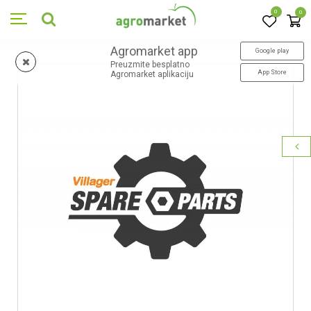
0
0
Agromarket app
Google play
Preuzmite besplatno
App Store
Agromarket aplikaciju