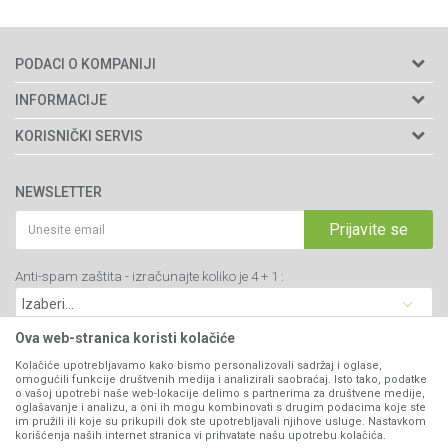
PODACI O KOMPANIJI
Agromarket doo
INFORMACIJE
Adresa: Kraljevačkog bataljona 235/2
O nama
KORISNIČKI SERVIS
34000 Kragujevac, Srbija
Prodavnice
Uslovi korišćenja i prodaje
webshop@agromarket.rs
Brendovi
NEWSLETTER
Politika privatnosti
Katalozi
034/200-784
Kako kupiti
Prijavite se
Saradnja
PIB: 102135221
Isporuka
Blog
Anti-spam zaštita - izračunajte koliko je 4 + 1 :
Click & Collect
Matični broj: 07593252
Najčešća pitanja
Načini plaćanja
Kontakt
Plaćanje karticama
Ova web-stranica koristi kolačiće
B2B Portal
Web kredit Raiffeisen banke
Kolačiće upotrebljavamo kako bismo personalizovali sadržaj i oglase,
VIBER I SMS NEWSLETTER
omogućili funkcije društvenih medija i analizirali saobraćaj. Isto tako, podatke
Pravo na odustajanje
o vašoj upotrebi naše web-lokacije delimo s partnerima za društvene medije,
oglašavanje i analizu, a oni ih mogu kombinovati s drugim podacima koje ste
Prijavite se
Reklamacije
im pružili ili koje su prikupili dok ste upotrebljavali njihove usluge. Nastavkom
korišćenja naših internet stranica vi prihvatate našu upotrebu kolačića.