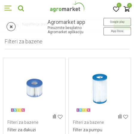
0
0
Agromarket app
Google play
Sortiraj
Filteri
Preuzmite besplatno
App Store
Agromarket aplikaciju
Filteri za bazene
3
proizvoda
Filteri za bazene
Filteri za bazene
Filter za đakuzi
Filter za pumpu