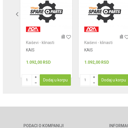
POŠALJI
Kaiševi - klinasti
Kaiševi - klinasti
KAIS
KAIS
1.092,00
RSD
1.092,00
RSD
korpu
Dodaj u korpu
Dodaj u korpu
PODACI O KOMPANIJI
INFORMA