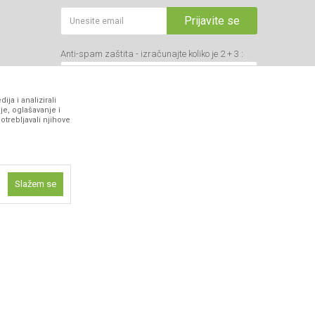
Prijavite se
Anti-spam zaštita - izračunajte koliko je 2 + 3 :
ja i analizirali
je, oglašavanje i
otrebljavali njihove
VIBER I SMS NEWSLETTER
Prijavite se
Slažem se
PRATITE NAS
ne funkcije kao
isti kolačiće
ismo omogućili
 iskustvo.