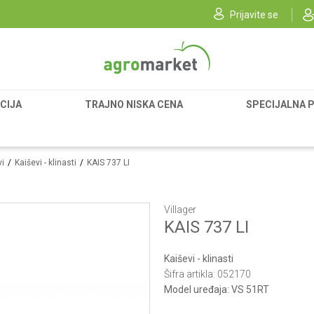
Prijavite se
CIJA
TRAJNO NISKA CENA
SPECIJALNA 
vi
Kaiševi - klinasti
KAIS 737 LI
Villager
KAIS 737 LI
Kaiševi - klinasti
Šifra artikla:
052170
Model uređaja:
VS 51RT