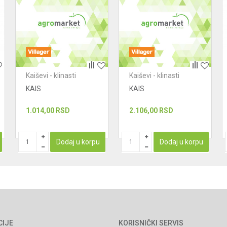
Kaiševi - klinasti
Kaiševi - klinasti
KAIS
KAIS
1.014,00
RSD
2.106,00
RSD
Dodaj u korpu
Dodaj u korpu
CIJE
KORISNIČKI SERVIS