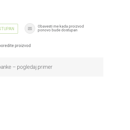
Obavesti me kada proizvod
OSTUPAN
ponovo bude dostupan
oredite proizvod
banke – pogledaj primer