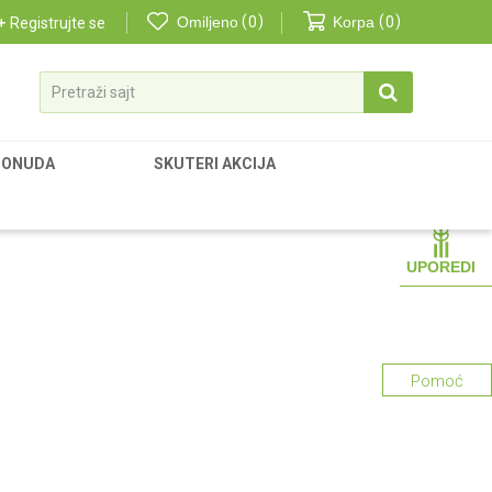
Omiljeno
0
Korpa
0
Registrujte se
Pretraži sajt
PONUDA
SKUTERI AKCIJA
UPOREDI
Pomoć