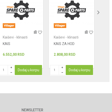
Kaiševi - klinasti
Kaiševi - klinasti
Kaiše
KAIS
KAIS ZA HOD
KAI
6.552,00
RSD
2.808,00
RSD
234
Dodaj u korpu
Dodaj u korpu
NEWSLETTER