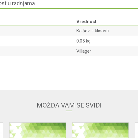
st u radnjama
Vrednost
Kaiševi - klinasti
0.05 kg
Villager
Email
MOŽDA VAM SE SVIDI