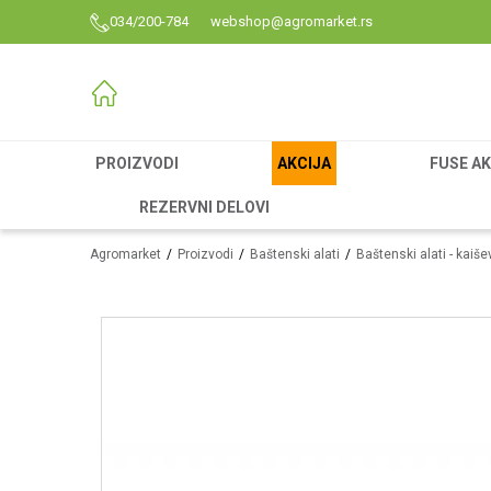
034/200-784
webshop@agromarket.rs
PROIZVODI
AKCIJA
FUSE AK
REZERVNI DELOVI
Agromarket
Proizvodi
Baštenski alati
Baštenski alati - kaiše