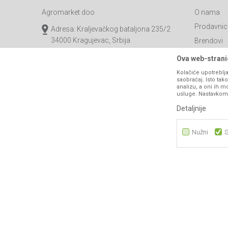
Agromarket doo
O nama
Prodavnic
Adresa: Kraljevačkog bataljona 235/2
34000 Kragujevac, Srbija
Brendovi
Katalozi
webshop@agromarket.rs
Ova web-stranic
Saradnja
Kolačiće upotreblja
034/200-784
saobraćaj. Isto ta
Blog
analizu, a oni ih m
PIB: 102135221
usluge. Nastavkom k
Najčešća p
Matični broj: 07593252
Detaljnije
Kontakt
B2B Porta
Nužni
S
Nužni
Statistika
Marketing