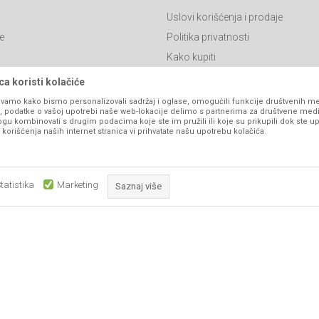
Uslovi korišćenja i prodaje
e
Politika privatnosti
Kako kupiti
Isporuka
a koristi kolačiće
Click & Collect
vamo kako bismo personalizovali sadržaj i oglase, omogućili funkcije društvenih medi
ko, podatke o vašoj upotrebi naše web-lokacije delimo s partnerima za društvene medi
Načini plaćanja
ogu kombinovati s drugim podacima koje ste im pružili ili koje su prikupili dok ste up
orišćenja naših internet stranica vi prihvatate našu upotrebu kolačića.
itanja
Plaćanje karticama
Web kredit Raiffeisen banke
l
Pravo na odustajanje
tatistika
Marketing
Saznaj više
Reklamacije
Povraćaj sredstava
Obavezni kolačići čine stranicu upotrebljivom omogućavajući osnov
Zamena artikala
što su navigacija stranicom i pristup zaštićenim područjima. Sajt kor
koji su nužni za ispravno funkcioniranje naše web stranice kako b
pojedine tehničke funkcije i tako Vam osigurali pozitivno korisničko