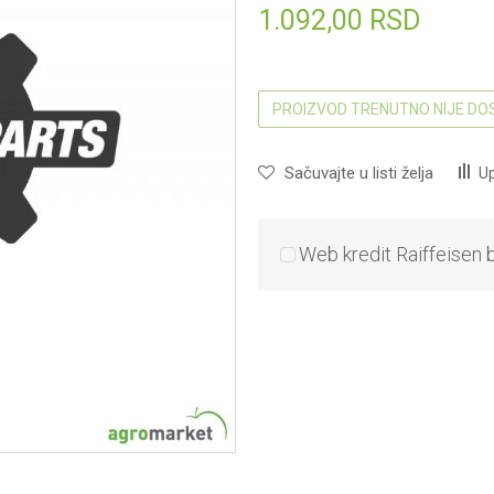
1.092,00
RSD
PROIZVOD TRENUTNO NIJE D
Sačuvajte u listi želja
Up
Web kredit Raiffeisen 