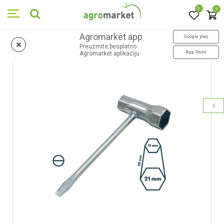
0
0
Agromarket app
Google play
Preuzmite besplatno
App Store
Agromarket aplikaciju