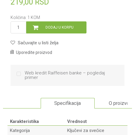
219,00
RSD
Količina:
1
KOM
DODAJ U KORPU
Sačuvajte u listi želja
Uporedite proizvod
Web kredit Raiffeisen banke – pogledaj
primer
Specifikacija
O proizvodu
Karakteristika
Vrednost
Kategorija
Ključevi za svećice