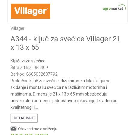
Villager
A344 - ključ za svećice Villager 21
x 13 x 65
Ključevi za svećice
Šifra artikla:
085409
Barkod:
8605032637792
Praktičan ključ za svećice, dizajniran za lako i sigurno
skidanje i montažu svećica na različitim motorima i
mašinama. Dimenzije 21 x 13 x 65 mm obezbeđuju
univerzalnu primenu i jednostavno rukovanje. Izrađen od
kvalitetnog i i
...
DETALJNIJE
Obavesti me o sniženju