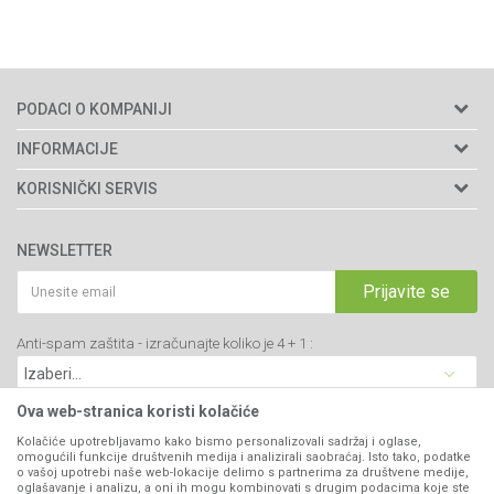
PODACI O KOMPANIJI
Agromarket doo
INFORMACIJE
Adresa: Kraljevačkog bataljona 235/2
O nama
KORISNIČKI SERVIS
34000 Kragujevac, Srbija
Prodavnice
Uslovi korišćenja i prodaje
webshop@agromarket.rs
Brendovi
NEWSLETTER
Politika privatnosti
Katalozi
034/200-784
Kako kupiti
Prijavite se
Saradnja
PIB: 102135221
Isporuka
Blog
Anti-spam zaštita - izračunajte koliko je 4 + 1 :
Click & Collect
Matični broj: 07593252
Najčešća pitanja
Načini plaćanja
Kontakt
Plaćanje karticama
Ova web-stranica koristi kolačiće
B2B Portal
Web kredit Raiffeisen banke
Kolačiće upotrebljavamo kako bismo personalizovali sadržaj i oglase,
VIBER I SMS NEWSLETTER
omogućili funkcije društvenih medija i analizirali saobraćaj. Isto tako, podatke
Pravo na odustajanje
o vašoj upotrebi naše web-lokacije delimo s partnerima za društvene medije,
oglašavanje i analizu, a oni ih mogu kombinovati s drugim podacima koje ste
Prijavite se