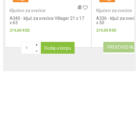
Ključevi za svećice
Ključevi za svećice
A340 - ključ za svećice Villager 21 x 17
A336 - ključ za svećice
x 63
x 50
219,00
RSD
219,00
RSD
PROIZVOD NIJ
Dodaj u korpu