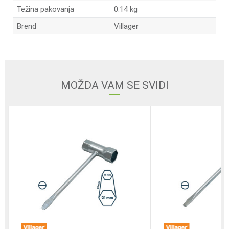
Težina pakovanja
0.14 kg
Brend
Villager
Ime/Nadimak
Email
MOŽDA VAM SE SVIDI
Poruka
POŠALJI