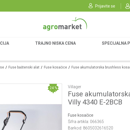
Prijavite se
CIJA
TRAJNO NISKA CENA
SPECIJALNA 
use
Fuse baštenski alat
Fuse kosačice
Fuse akumulatorska brushless kosac
Villager
24
%
Fuse akumulatorska
Villy 4340 E-2BCB
Fuse kosačice
Šifra artikla:
066365
Barkod:
8605032616520