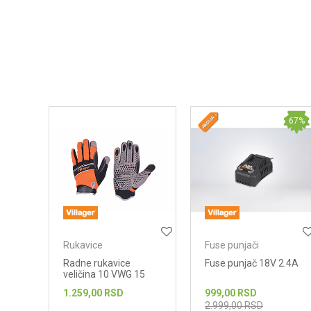
Poruka
67
%
POŠALJI
Rukavice
Fuse punjači
Radne rukavice
Fuse punjač 18V 2.4A
veličina 10 VWG 15
1.259,00
RSD
999,00
RSD
2.999,00
RSD