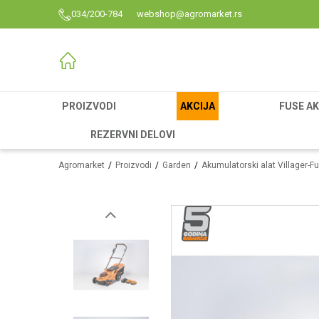
034/200-784
webshop@agromarket.rs
PROIZVODI
AKCIJA
FUSE AK
REZERVNI DELOVI
Agromarket
Proizvodi
Garden
Akumulatorski alat Villager-F