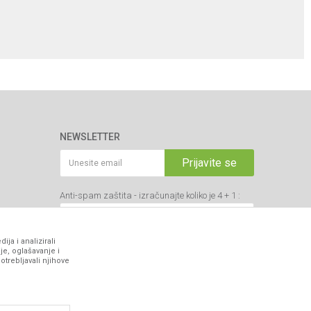
NEWSLETTER
Prijavite se
Anti-spam zaštita - izračunajte koliko je 4 + 1 :
ja i analizirali
je, oglašavanje i
otrebljavali njihove
VIBER I SMS NEWSLETTER
Prijavite se