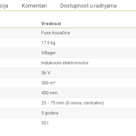
cija
Komentari
Dostupnost u radnjama
Vrednost
Fuse kosačice
17.5 kg
Villager
Indukcioni elektromotor
36 V
500 m²
430 mm
25 - 75 mm (6 nivoa, centralno)
5 godina
55 l
Email