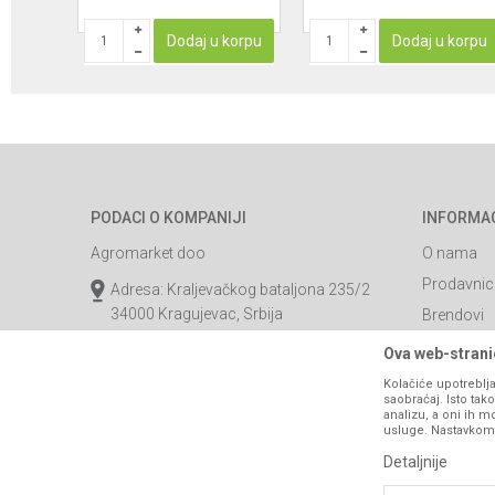
Dodaj u korpu
Dodaj u korpu
PODACI O KOMPANIJI
INFORMA
Agromarket doo
O nama
Prodavnic
Adresa: Kraljevačkog bataljona 235/2
34000 Kragujevac, Srbija
Brendovi
Katalozi
webshop@agromarket.rs
Ova web-stranic
Saradnja
Kolačiće upotreblja
034/200-784
saobraćaj. Isto ta
Blog
analizu, a oni ih m
PIB: 102135221
usluge. Nastavkom k
Najčešća p
Matični broj: 07593252
Detaljnije
Kontakt