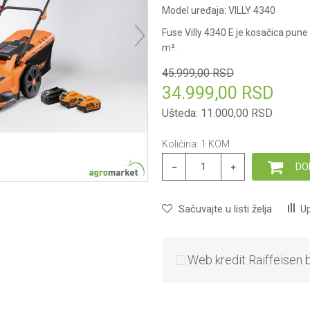
Model uređaja:
VILLY 4340
Fuse Villy 4340 E je kosačica pun
m².
45.999,00
RSD
34.999,00
RSD
Ušteda:
11.000,00
RSD
Količina:
1
KOM
DO
Sačuvajte u listi želja
Up
Web kredit Raiffeisen 