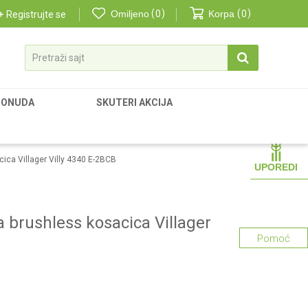
Omiljeno
0
Korpa
0
Registrujte se
Pretraži sajt
PONUDA
SKUTERI AKCIJA
ica Villager Villy 4340 E-2BCB
UPOREDI
 brushless kosacica Villager
Pomoć