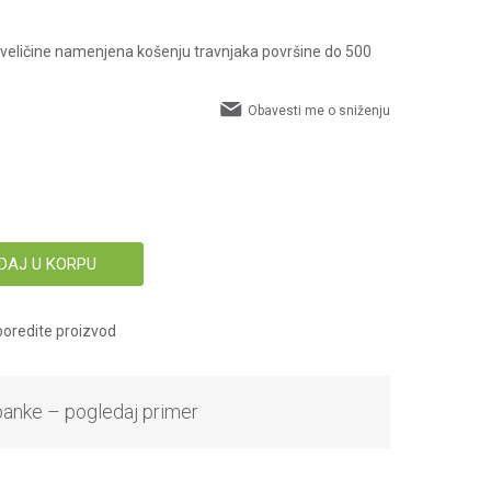
e veličine namenjena košenju travnjaka površine do 500
Obavesti me o sniženju
DAJ U KORPU
oredite proizvod
banke – pogledaj primer