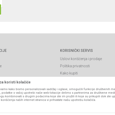
CIJE
KORISNIČKI SERVIS
Uslovi korišćenja i prodaje
e
Politika privatnosti
Kako kupiti
Isporuka
a koristi kolačiće
Click & Collect
vamo kako bismo personalizovali sadržaj i oglase, omogućili funkcije društvenih medi
ko, podatke o vašoj upotrebi naše web-lokacije delimo s partnerima za društvene medi
Načini plaćanja
ogu kombinovati s drugim podacima koje ste im pružili ili koje su prikupili dok ste up
orišćenja naših internet stranica vi prihvatate našu upotrebu kolačića.
itanja
Plaćanje karticama
Web kredit Raiffeisen banke