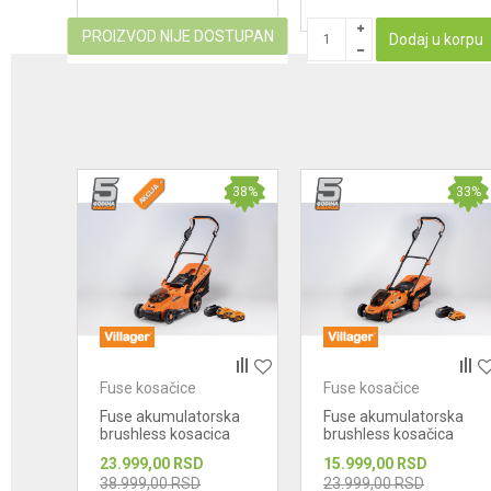
PROIZVOD NIJE DOSTUPAN
Dodaj u korpu
38
%
33
%
Fuse kosačice
Fuse kosačice
Fuse akumulatorska
Fuse akumulatorska
brushless kosacica
brushless kosačica
Villager Villy 3740 E-
Villager Villy 2020 E-
23.999,00
RSD
15.999,00
RSD
2BCB
1BCB
38.999,00
RSD
23.999,00
RSD