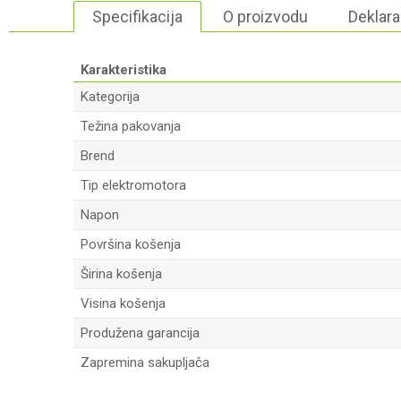
Specifikacija
O proizvodu
Deklara
Karakteristika
Kategorija
Težina pakovanja
Brend
Tip elektromotora
Napon
Površina košenja
Širina košenja
Visina košenja
Produžena garancija
Zapremina sakupljača
Ime/Nadimak