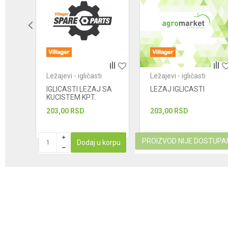
POŠALJI
Ležajevi - igličasti
Ležajevi - igličasti
IGLICASTI LEZAJ SA
LEZAJ IGLICASTI
KUCISTEM KPT.
203,00
RSD
203,00
RSD
PROIZVOD NIJE DOSTUPA
korpu
Dodaj u korpu