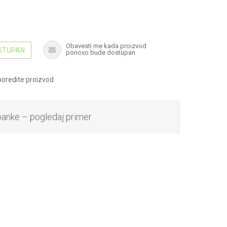
Obavesti me kada proizvod
OSTUPAN
ponovo bude dostupan
oredite proizvod
banke – pogledaj primer