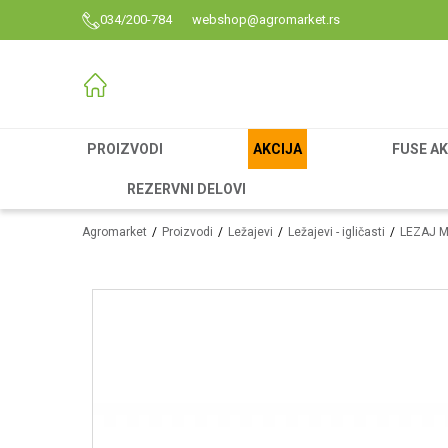
034/200-784
webshop@agromarket.rs
PROIZVODI
AKCIJA
FUSE AK
REZERVNI DELOVI
Agromarket
Proizvodi
Ležajevi
Ležajevi - igličasti
LEZAJ M