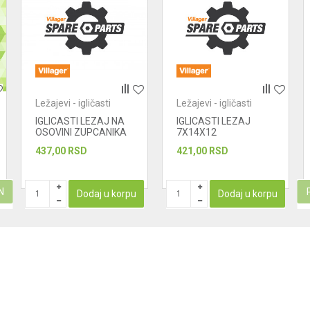
Ležajevi - igličasti
Ležajevi - igličasti
IGLICASTI LEZAJ NA
IGLICASTI LEZAJ
OSOVINI ZUPCANIKA
7X14X12
437,00
RSD
421,00
RSD
N
Dodaj u korpu
Dodaj u korpu