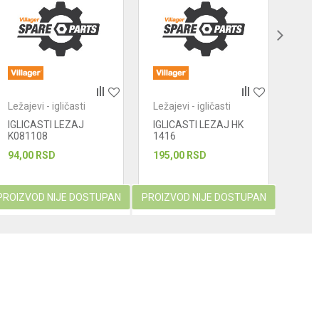
Ležajevi - igličasti
Ležajevi - igličasti
Ležaj
IGLICASTI LEZAJ
IGLICASTI LEZAJ HK
IGLI
K081108
1416
OBL
94,00
RSD
195,00
RSD
265
PROIZVOD NIJE DOSTUPAN
PROIZVOD NIJE DOSTUPAN
PROIZ