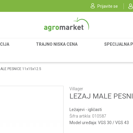
Prijavite se
CIJA
TRAJNO NISKA CENA
SPECIJALNA 
ALE PESNICE 11x15x12.5
Villager
LEZAJ MALE PESNI
Ležajevi - igličasti
Šifra artikla:
010587
Model uređaja:
VGS 30 / VGS 43