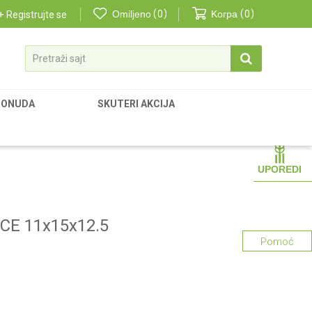
Omiljeno
0
Korpa
0
Registrujte se
Pretraži sajt
PONUDA
SKUTERI AKCIJA
UPOREDI
CE 11x15x12.5
Pomoć