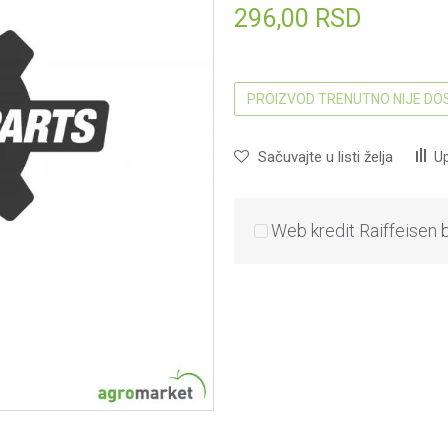
296,00
RSD
PROIZVOD TRENUTNO NIJE D
Sačuvajte u listi želja
Up
Web kredit Raiffeisen 