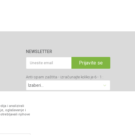
NEWSLETTER
Prijavite se
Anti-spam zaštita - izračunajte koliko je 6 - 1 :
VIBER I SMS NEWSLETTER
ja i analizirali
je, oglašavanje i
otrebljavali njihove
Prijavite se
PRATITE NAS