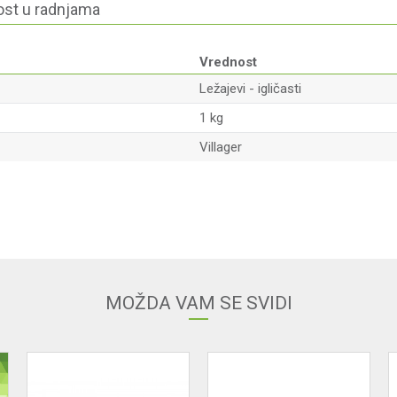
st u radnjama
Vrednost
Ležajevi - igličasti
1 kg
Villager
Email
MOŽDA VAM SE SVIDI