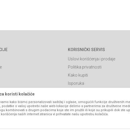
CIJE
KORISNIČKI SERVIS
Uslovi korišćenja i prodaje
e
Politika privatnosti
Kako kupiti
Isporuka
Click & Collect
a koristi kolačiće
Načini plaćanja
vamo kako bismo personalizovali sadržaj i oglase, omogućili funkcije društvenih medi
ko, podatke o vašoj upotrebi naše web-lokacije delimo s partnerima za društvene medi
itanja
Plaćanje karticama
ogu kombinovati s drugim podacima koje ste im pružili ili koje su prikupili dok ste up
orišćenja naših internet stranica vi prihvatate našu upotrebu kolačića.
Web kredit Raiffeisen banke
l
Pravo na odustajanje