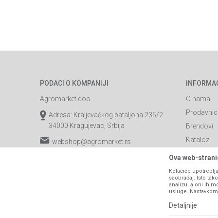
PODACI O KOMPANIJI
INFORMA
Agromarket doo
O nama
Prodavnic
Adresa: Kraljevačkog bataljona 235/2
34000 Kragujevac, Srbija
Brendovi
Katalozi
webshop@agromarket.rs
Saradnja
034/200-784
Ova web-stranic
Blog
Kolačiće upotreblja
PIB: 102135221
saobraćaj. Isto ta
Najčešća p
analizu, a oni ih m
Matični broj: 07593252
usluge. Nastavkom k
Kontakt
Detaljnije
B2B Porta