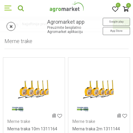
0
0
Agromarket app
Google play
Sortiraj
Filteri
Preuzmite besplatno
App Store
Agromarket aplikaciju
Merne trake
9
proizvoda
Merne trake
Merne trake
Merna traka 10m 1311164
Merna traka 2m 1311144