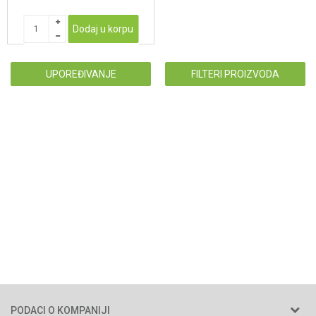
Dodaj u korpu
UPOREĐIVANJE
FILTERI PROIZVODA
PODACI O KOMPANIJI