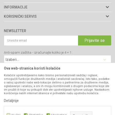
Agromarket doo
INFORMACIJE
Adresa: Kraljevačkog bataljona 235/2
O nama
KORISNIČKI SERVIS
34000 Kragujevac, Srbija
Prodavnice
Uslovi korišćenja i prodaje
webshop@agromarket.rs
Brendovi
NEWSLETTER
Politika privatnosti
Katalozi
034/200-784
Kako kupiti
Prijavite se
Saradnja
PIB: 102135221
Isporuka
Blog
Anti-spam zaštita - izračunajte koliko je 4 + 1 :
Click & Collect
Matični broj: 07593252
Najčešća pitanja
Načini plaćanja
Kontakt
Plaćanje karticama
Ova web-stranica koristi kolačiće
B2B Portal
Web kredit Raiffeisen banke
Kolačiće upotrebljavamo kako bismo personalizovali sadržaj i oglase,
VIBER I SMS NEWSLETTER
omogućili funkcije društvenih medija i analizirali saobraćaj. Isto tako, podatke
Pravo na odustajanje
o vašoj upotrebi naše web-lokacije delimo s partnerima za društvene medije,
oglašavanje i analizu, a oni ih mogu kombinovati s drugim podacima koje ste
Prijavite se
Reklamacije
im pružili ili koje su prikupili dok ste upotrebljavali njihove usluge. Nastavkom
korišćenja naših internet stranica vi prihvatate našu upotrebu kolačića.
Povraćaj sredstava
Detaljnije
PRATITE NAS
Zamena artikala